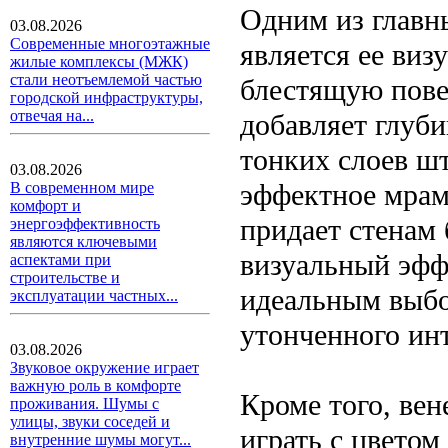
Одним из главн
03.08.2026
Современные многоэтажные
является ее виз
жилые комплексы (МЖК)
стали неотъемлемой частью
блестящую повер
городской инфраструктуры,
отвечая на...
добавляет глуб
тонких слоев шт
03.08.2026
эффектное мрам
В современном мире
комфорт и
придает стенам
энергоэффективность
являются ключевыми
визуальный эфф
аспектами при
строительстве и
идеальным выбо
эксплуатации частных...
утонченного инт
03.08.2026
Звуковое окружение играет
важную роль в комфорте
Кроме того, ве
проживания. Шумы с
улицы, звуки соседей и
играть с цветом
внутренние шумы могут...