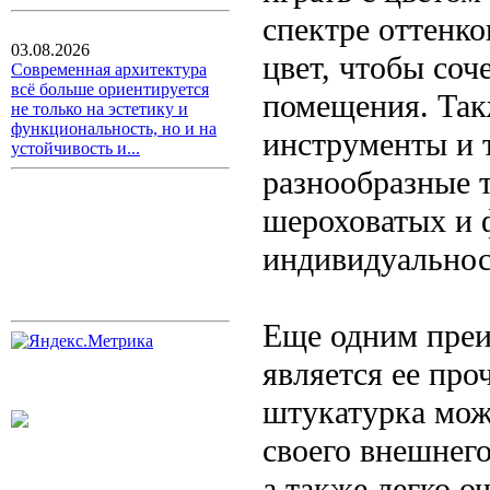
спектре оттенк
03.08.2026
цвет, чтобы соч
Современная архитектура
всё больше ориентируется
помещения. Так
не только на эстетику и
функциональность, но и на
инструменты и 
устойчивость и...
разнообразные т
шероховатых и 
индивидуальнос
Еще одним преи
является ее про
штукатурка мож
своего внешнего
а также легко о