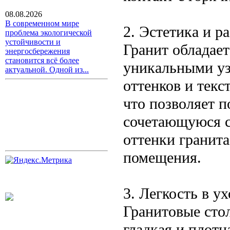
08.08.2026
В современном мире
2. Эстетика и р
проблема экологической
устойчивости и
Гранит обладает
энергосбережения
становится всё более
уникальными уз
актуальной. Одной из...
оттенков и текс
что позволяет п
сочетающуюся с
оттенки гранита
помещения.
3. Легкость в ух
Гранитовые сто
гладкая и плотн