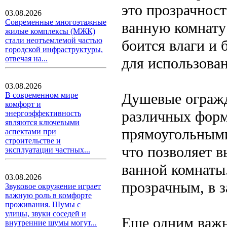
это прозрачност
03.08.2026
Современные многоэтажные
ванную комнату 
жилые комплексы (МЖК)
стали неотъемлемой частью
боится влаги и 
городской инфраструктуры,
отвечая на...
для использова
03.08.2026
Душевые огражд
В современном мире
комфорт и
различных форм
энергоэффективность
являются ключевыми
прямоугольными
аспектами при
строительстве и
что позволяет 
эксплуатации частных...
ванной комнаты
03.08.2026
прозрачным, в з
Звуковое окружение играет
важную роль в комфорте
проживания. Шумы с
улицы, звуки соседей и
Еще одним важ
внутренние шумы могут...