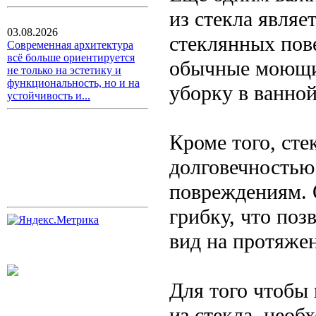
из стекла являе
03.08.2026
стеклянных пов
Современная архитектура
всё больше ориентируется
обычные моющие
не только на эстетику и
функциональность, но и на
уборку в ванной
устойчивость и...
Кроме того, ст
долговечностью
повреждениям. 
грибку, что поз
вид на протяже
Для того чтобы
из стекла, нео