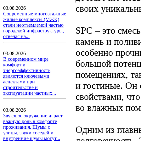
своих уникальн
03.08.2026
Современные многоэтажные
жилые комплексы (МЖК)
стали неотъемлемой частью
SPC – это смесь
городской инфраструктуры,
отвечая на...
камень и поливи
особенно прочн
03.08.2026
В современном мире
большой потенц
комфорт и
энергоэффективность
помещениях, та
являются ключевыми
аспектами при
и гостиные. Он
строительстве и
эксплуатации частных...
свойствами, что
во влажных пом
03.08.2026
Звуковое окружение играет
важную роль в комфорте
Одним из главн
проживания. Шумы с
улицы, звуки соседей и
долговечность. 
внутренние шумы могут...