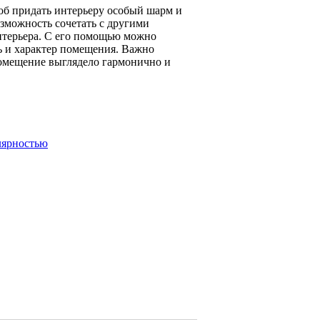
соб придать интерьеру особый шарм и
озможность сочетать с другими
нтерьера. С его помощью можно
ь и характер помещения. Важно
помещение выглядело гармонично и
лярностью