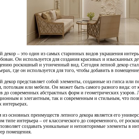
й декор – это один из самых старинных видов украшения интерье
ебован. Он используется для создания красивых и изысканных де
ению роскошный и утонченный вид. Сегодня лепной декор стал
ерах, где он используется для того, чтобы добавить в помещени
й декор представляет собой элементы, созданные из гипса или п
м, потолкам или мебели. Он может быть самого разного вида: от
ев до современных абстрактных форм и геометрических узоров. 
ционным и элегантным, так и современным и стильным, что позв
х интерьерах.
 из основных преимуществ лепного декора является его универс
ом типе интерьера – от классического до современного, от рос
 позволяет создавать уникальные и неповторимые элементы в инт
тер помещения.