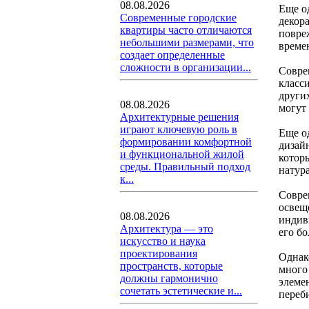
08.08.2026
Еще о
Современные городские
декор
квартиры часто отличаются
повре
небольшими размерами, что
време
создает определенные
сложности в организации...
Совре
класс
други
08.08.2026
могут
Архитектурные решения
играют ключевую роль в
Еще о
формировании комфортной
дизай
и функциональной жилой
котор
среды. Правильный подход
натур
к...
Совре
освещ
08.08.2026
индив
Архитектура — это
его б
искусство и наука
проектирования
Однак
пространств, которые
много
должны гармонично
элеме
сочетать эстетические и...
переб