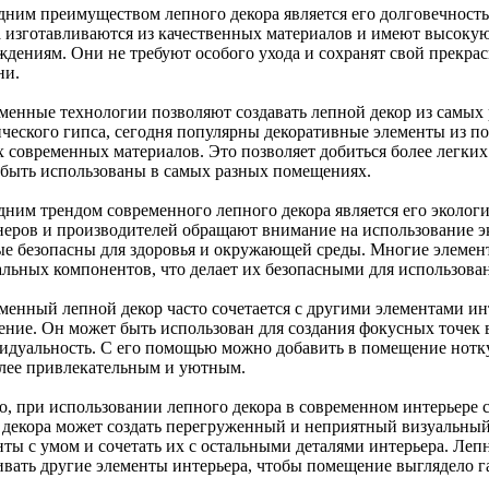
дним преимуществом лепного декора является его долговечност
а изготавливаются из качественных материалов и имеют высокую
ждениям. Они не требуют особого ухода и сохранят свой прекра
ни.
менные технологии позволяют создавать лепной декор из самых
ического гипса, сегодня популярны декоративные элементы из по
х современных материалов. Это позволяет добиться более легки
 быть использованы в самых разных помещениях.
дним трендом современного лепного декора является его экологи
неров и производителей обращают внимание на использование э
ые безопасны для здоровья и окружающей среды. Многие элемент
альных компонентов, что делает их безопасными для использова
менный лепной декор часто сочетается с другими элементами инт
ение. Он может быть использован для создания фокусных точек в
идуальность. С его помощью можно добавить в помещение нотку 
олее привлекательным и уютным.
о, при использовании лепного декора в современном интерьере 
 декора может создать перегруженный и неприятный визуальный
нты с умом и сочетать их с остальными деталями интерьера. Лепн
ивать другие элементы интерьера, чтобы помещение выглядело г