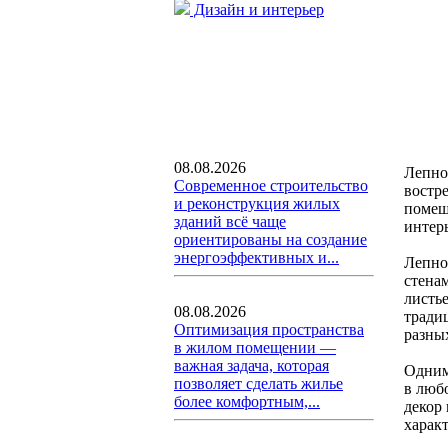
Дизайн и интерьер
08.08.2026
Лепно
Современное строительство
востр
и реконструкция жилых
помещ
зданий всё чаще
интерь
ориентированы на создание
энергоэффективных и...
Лепно
стена
листь
08.08.2026
тради
Оптимизация пространства
разны
в жилом помещении —
важная задача, которая
Одним
позволяет сделать жилье
в люб
более комфортным,...
декор
харак