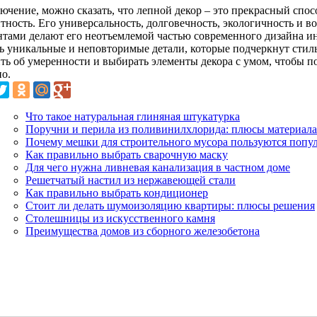
лючение, можно сказать, что лепной декор – это прекрасный спо
тность. Его универсальность, долговечность, экологичность и в
нтами делают его неотъемлемой частью современного дизайна и
ть уникальные и неповторимые детали, которые подчеркнут стил
ть об умеренности и выбирать элементы декора с умом, чтобы 
но.
Что такое натуральная глиняная штукатурка
Поручни и перила из поливинилхлорида: плюсы материала
Почему мешки для строительного мусора пользуются попу
Как правильно выбрать сварочную маску
Для чего нужна ливневая канализация в частном доме
Решетчатый настил из нержавеющей стали
Как правильно выбрать кондиционер
Стоит ли делать шумоизоляцию квартиры: плюсы решения
Столешницы из искусственного камня
Преимущества домов из сборного железобетона