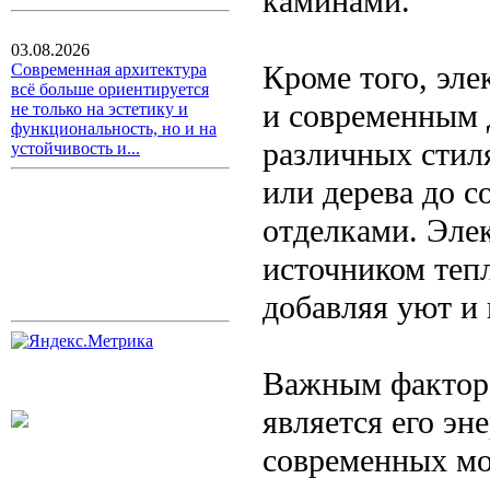
каминами.
03.08.2026
Кроме того, эл
Современная архитектура
всё больше ориентируется
и современным 
не только на эстетику и
функциональность, но и на
различных стил
устойчивость и...
или дерева до 
отделками. Эле
источником тепл
добавляя уют и
Важным факторо
является его эн
современных мо