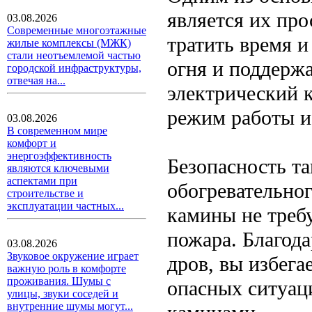
является их про
03.08.2026
Современные многоэтажные
тратить время и
жилые комплексы (МЖК)
стали неотъемлемой частью
огня и поддерж
городской инфраструктуры,
отвечая на...
электрический 
режим работы и
03.08.2026
В современном мире
комфорт и
энергоэффективность
Безопасность т
являются ключевыми
аспектами при
обогревательног
строительстве и
эксплуатации частных...
камины не требу
пожара. Благод
03.08.2026
Звуковое окружение играет
дров, вы избега
важную роль в комфорте
проживания. Шумы с
опасных ситуац
улицы, звуки соседей и
внутренние шумы могут...