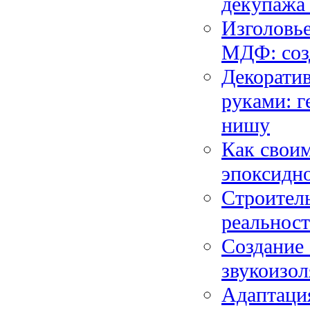
декупажа
Изголовье
МДФ: соз
Декорати
руками: г
нишу
Как своим
эпоксидно
Строитель
реальност
Создание 
звукоизол
Адаптаци