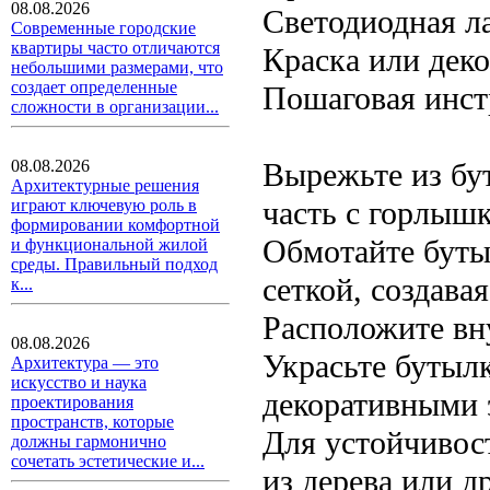
08.08.2026
Светодиодная л
Современные городские
квартиры часто отличаются
Краска или дек
небольшими размерами, что
создает определенные
Пошаговая инст
сложности в организации...
Вырежьте из бу
08.08.2026
Архитектурные решения
часть с горлыш
играют ключевую роль в
формировании комфортной
Обмотайте буты
и функциональной жилой
среды. Правильный подход
сеткой, создава
к...
Расположите вн
08.08.2026
Украсьте бутыл
Архитектура — это
искусство и наука
декоративными 
проектирования
пространств, которые
Для устойчивос
должны гармонично
сочетать эстетические и...
из дерева или д