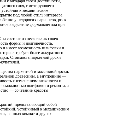
ий благодаря своей доступности,
защитного слоя, имитирующего
т устойчив к механическим
окрытие под любой стиль интерьера.
особенно у недорогих вариантов, риск
ожное выделение формальдегида при
Она состоит из нескольких слоев
ность формы и долговечность.
но и имеет возможность шлифовки и
атериал требует более аккуратного
адки. Стоимость паркетной доски
окупателей.
щества паркетной и массивной доски.
уральной древесины, а внутренние —
чивость к изменениям влажности и
 возможностью шлифовки и ремонта, а
нство — сочетание красоты
крытий, представляющий собой
остойкий, устойчивый к механическим
онь, ванных комнат и других