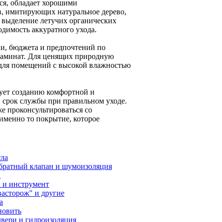
я, обладает хорошими
, имитирующих натуральное дерево,
 выделение летучих органических
димость аккуратного ухода.
ии, бюджета и предпочтений по
 ламинат. Для ценящих природную
 для помещений с высокой влажностью
ует созданию комфортной и
й срок службы при правильном уходе.
е проконсультироваться со
именно то покрытие, которое
тла
обратный клапан и шумоизоляция
а
и и инструмент
васторож" и другие
а
новить
двери и гидроизоляция