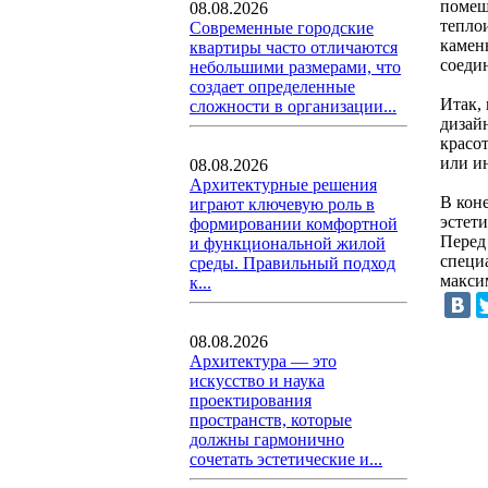
помещ
08.08.2026
тепло
Современные городские
камен
квартиры часто отличаются
соеди
небольшими размерами, что
создает определенные
Итак,
сложности в организации...
дизай
красо
или и
08.08.2026
Архитектурные решения
В кон
играют ключевую роль в
эстет
формировании комфортной
Перед
и функциональной жилой
специ
среды. Правильный подход
макси
к...
08.08.2026
Архитектура — это
искусство и наука
проектирования
пространств, которые
должны гармонично
сочетать эстетические и...