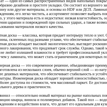
ат — один из самых распространенных видов напольных покрыт
образию дизайнов и простоте укладки. Он состоит из верхнего 
сину или другие материалы, и основы из HDF или ДСП. Ламина
ждениям, его легко чистить, а ассортимент позволяет выбрать п
, у этого материала есть и недостатки: низкая влагостойкость, 
ения царапин и повреждений при сильных ударах, а также возм
ьзовании материалов низкого качества.
ная доска — классика, которая придает интерьеру тепло и уют. 
сины, склеенных под разными углами, что обеспечивает стабиль
тная доска обладает высокой экологичностью, выглядит роскош
рного лакирования, что продлевает срок службы. Однако, такой м
, не любит излишней влажности и требует профессиональной укл
 чем у ламината, что может стать ограничением для некоторых п
ерная доска — это современное решение, объединяющее преиму
зготовлена из нескольких слоев, обычно верхний слой — из нат
лее дешевых материалов, что обеспечивает стабильность и устой
ратуры. Инженерная доска обладает хорошей износостойкостью,
 более доступна по стоимости, чем массивный паркет. Ее достои
ального дерева и практичности.
винил — относительно новый материал на рынке напольных по
зицию кварца, винила и полимерных добавок. Такой пол — вод
ждениям и воздействию влаги, что делает его идеальным для кух