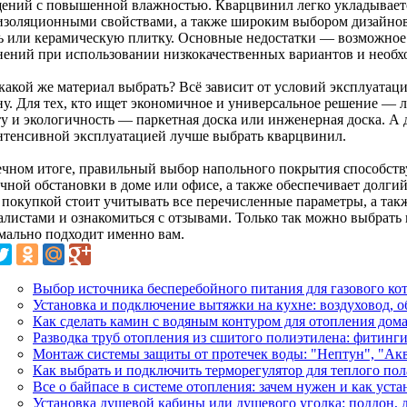
ений с повышенной влажностью. Кварцвинил легко укладываетс
изоляционными свойствами, а также широким выбором дизайнов
ь или керамическую плитку. Основные недостатки — возможное
нений при использовании низкокачественных вариантов и необхо
 какой же материал выбрать? Всё зависит от условий эксплуатац
ну. Для тех, кто ищет экономичное и универсальное решение —
ту и экологичность — паркетная доска или инженерная доска. А
нтенсивной эксплуатацией лучше выбрать кварцвинил.
ечном итоге, правильный выбор напольного покрытия способств
ичной обстановки в доме или офисе, а также обеспечивает долги
 покупкой стоит учитывать все перечисленные параметры, а такж
алистами и ознакомиться с отзывами. Только так можно выбрать 
мально подходит именно вам.
Выбор источника бесперебойного питания для газового ко
Установка и подключение вытяжки на кухне: воздуховод, 
Как сделать камин с водяным контуром для отопления дом
Разводка труб отопления из сшитого полиэтилена: фитинг
Монтаж системы защиты от протечек воды: "Нептун", "Ак
Как выбрать и подключить терморегулятор для теплого пол
Все о байпасе в системе отопления: зачем нужен и как уста
Установка душевой кабины или душевого уголка: поддон, 