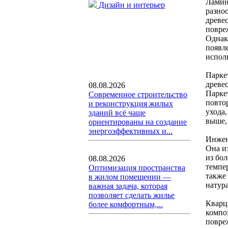
Ламин
Дизайн и интерьер
разно
древе
повре
Однако
появл
испол
Паркет
древе
08.08.2026
Парке
Современное строительство
повто
и реконструкция жилых
ухода
зданий всё чаще
выше,
ориентированы на создание
энергоэффективных и...
Инжен
Она и
из бо
08.08.2026
темпе
Оптимизация пространства
также
в жилом помещении —
натур
важная задача, которая
позволяет сделать жилье
Кварц
более комфортным,...
компо
повре