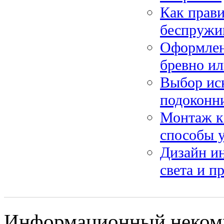
Как прав
беспружи
Оформлени
бревно ил
Выбор ис
подоконни
Монтаж к
способы 
Дизайн ин
света и п
Информационный некомме