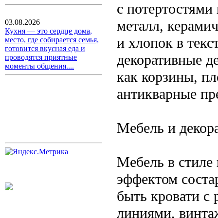
с потертостями
металл, керами
03.08.2026
Кухня — это сердце дома,
и хлопок в тек
место, где собирается семья,
готовится вкусная еда и
декоративные де
проводятся приятные
моменты общения....
как корзины, п
антикварные пр
Мебель и декор
Мебель в стиле 
эффектом соста
быть кровати с
линиями, винта