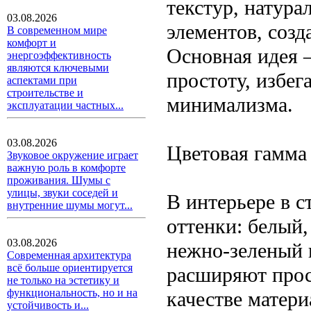
текстур, натур
03.08.2026
элементов, соз
В современном мире
комфорт и
Основная идея 
энергоэффективность
являются ключевыми
простоту, избе
аспектами при
строительстве и
минимализма.
эксплуатации частных...
03.08.2026
Цветовая гамма
Звуковое окружение играет
важную роль в комфорте
проживания. Шумы с
улицы, звуки соседей и
В интерьере в с
внутренние шумы могут...
оттенки: белый,
03.08.2026
нежно-зеленый 
Современная архитектура
всё больше ориентируется
расширяют прос
не только на эстетику и
функциональность, но и на
качестве матер
устойчивость и...