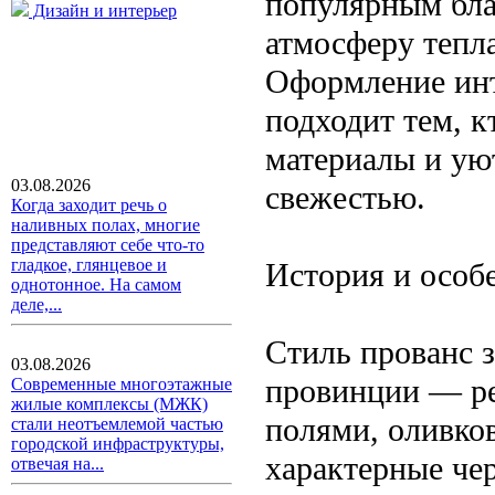
популярным бла
Дизайн и интерьер
атмосферу тепла
Оформление инт
подходит тем, 
материалы и ую
03.08.2026
свежестью.
Когда заходит речь о
наливных полах, многие
представляют себе что-то
гладкое, глянцевое и
История и особ
однотонное. На самом
деле,...
Стиль прованс 
03.08.2026
провинции — р
Современные многоэтажные
жилые комплексы (МЖК)
полями, оливко
стали неотъемлемой частью
городской инфраструктуры,
характерные че
отвечая на...