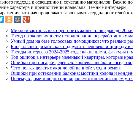
льного подхода к освещению и сочетанию материалов. Важно по
ение характера и предпочтений владельца. Темные интерьеры —
ыражения, которая продолжает завоевывать сердца ценителей кр
Микро-квартиры: как обустроить жилье площадью до 20 кв
Тренд на экологичность: использование переработанных ма
Умный дом на базе голосовых помощников: что реально раб
Биофильный дизайн: как подружить человека и природу в 
Тренды интерьера 2024-2025 года: какие цвета, фактуры и 
Топ ошибок в интерьере маленькой квартиры, которые кра
Ошибки при посадке деревьев: корневая шейка и соседство
Чего нельзя делать с акриловой ванной: уход и ремонт
Ошибки при остеклении балкона: мостики холода и конден
Почему в доме холодно при хорошем отоплении: ищем утеч