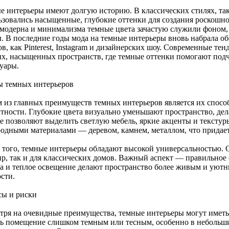
е интерьеры имеют долгую историю. В классических стилях, так
ьзовались насыщенные, глубокие оттенки для создания роскошн
 модерна и минимализма темные цвета зачастую служили фоном
. В последние годы мода на темные интерьеры вновь набрала об
в, как Pinterest, Instagram и дизайнерских шоу. Современные т
х, насыщенных пространств, где темные оттенки помогают подч
суары.
 темных интерьеров
 из главных преимуществ темных интерьеров является их способ
нтности. Глубокие цвета визуально уменьшают пространство, де
же позволяют выделить светлую мебель, яркие акценты и текстур
родными материалами — деревом, камнем, металлом, что придает
 того, темные интерьеры обладают высокой универсальностью. 
ир, так и для классических домов. Важный аспект — правильное
ла и теплое освещение делают пространство более живым и уютн
сти.
ы и риски
тря на очевидные преимущества, темные интерьеры могут иметь
ть помещение слишком темным или тесным, особенно в небольши