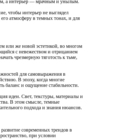
им, а интерьер — мрачным и унылым.
ие, чтобы интерьер не выглядел
го атмосферу в темных тонах, и для
ем или же новой эстетикой, во многом
ующийся с невежеством и отрицанием
ачать чрезмерную тяготость к тьме,
ожностей для самовыражения в
ствию. В эпоху, когда многие
ть баланс и ощущение стабильности.
ия идеи. Свет, текстуры, материалы и
тва. В этом смысле, темные
ажительного подхода и знания нюансов.
е развитие современных трендов в
пространство, при условии