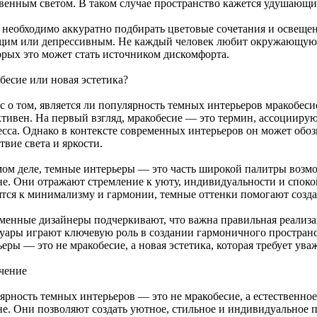
твенным светом. В таком случае пространство кажется удушающ
 необходимо аккуратно подбирать цветовые сочетания и освещен
щим или депрессивным. Не каждый человек любит окружающую е
орых это может стать источником дискомфорта.
бесие или новая эстетика?
с о том, является ли популярность темных интерьеров мракобеси
ктивен. На первый взгляд, мракобесие — это термин, ассоциир
есса. Однако в контексте современных интерьеров он может обозн
твие света и яркости.
мом деле, темные интерьеры — это часть широкой палитры возм
не. Они отражают стремление к уюту, индивидуальности и спокой
ятся к минимализму и гармонии, темные оттенки помогают созда
менные дизайнеры подчеркивают, что важна правильная реализац
суары играют ключевую роль в создании гармоничного пространс
еры — это не мракобесие, а новая эстетика, которая требует ув
чение
ярность темных интерьеров — это не мракобесие, а естественно
не. Они позволяют создать уютное, стильное и индивидуальное 