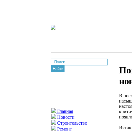
По
Найти
но
В пос
насыщ
насто
Главная
крити
появл
Новости
Строительство
Исток
Ремонт