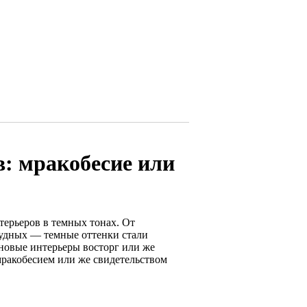
: мракобесие или
терьеров в темных тонах. От
удных — темные оттенки стали
 новые интерьеры восторг или же
мракобесием или же свидетельством