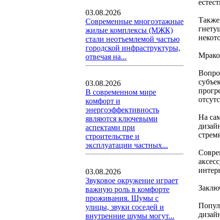
естес
03.08.2026
Также
Современные многоэтажные
гнету
жилые комплексы (МЖК)
некот
стали неотъемлемой частью
городской инфраструктуры,
Мрако
отвечая на...
Вопро
субъе
03.08.2026
прогр
В современном мире
отсутс
комфорт и
энергоэффективность
На са
являются ключевыми
дизай
аспектами при
стрем
строительстве и
эксплуатации частных...
Совре
аксес
интерь
03.08.2026
Звуковое окружение играет
Заклю
важную роль в комфорте
проживания. Шумы с
Попул
улицы, звуки соседей и
дизай
внутренние шумы могут...