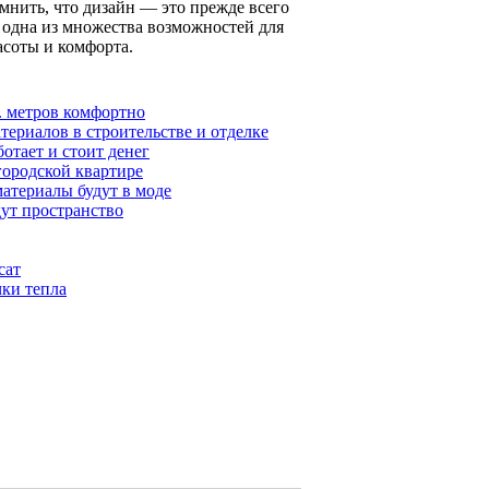
мнить, что дизайн — это прежде всего
 одна из множества возможностей для
асоты и комфорта.
. метров комфортно
териалов в строительстве и отделке
отает и стоит денег
городской квартире
материалы будут в моде
дут пространство
сат
ки тепла