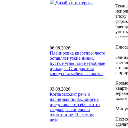
Дизайн и интерьер
Темны
испол
эпоху
формы
брендо
уютны
аксес
Плюсы
06.08.2026
Планировка квартиры часто
Одним
оставляет узкие ниши,
элега
пустые углы или неудобные
а так
проходы. Стандартная
с при
корпусная мебель в таких...
Кроме
кварт
03.08.2026
зерка
Когда заходит речь о
зажато
наливных полах, многие
представляют себе что-то
Минус
гладкое, глянцевое и
однотонное. На самом
Несмо
деле,...
сдела