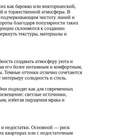
их как барокко или викторианский,
ой и торжественной атмосферы. В
, подчеркивающим чистоту линий и
ороты благодаря популярности таких
енденции склоняются к созданию
еркнуть текстуры, материалы и
ность создавать атмосферу уюта и
лая его более интимным и комфортным,
ы. Темные оттенки отлично сочетаются
 интерьеру солидность и стиль.
Они подходят как для современных
 освещение: светлые источники,
ым, избегая ощущения мрака и
 и недостатки. Основной — риск
х квартирах или с недостаточным