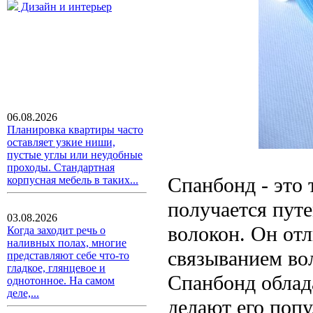
Дизайн и интерьер
06.08.2026
Планировка квартиры часто
оставляет узкие ниши,
пустые углы или неудобные
проходы. Стандартная
Спанбонд - это 
корпусная мебель в таких...
получается пут
03.08.2026
волокон. Он от
Когда заходит речь о
наливных полах, многие
связыванием во
представляют себе что-то
гладкое, глянцевое и
Спанбонд облад
однотонное. На самом
деле,...
делают его поп