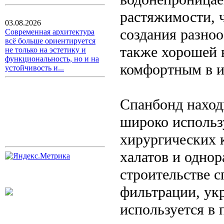
растяжимости, ч
03.08.2026
создания разно
Современная архитектура
всё больше ориентируется
также хорошей 
не только на эстетику и
функциональность, но и на
комфортным в и
устойчивость и...
Спанбонд наход
широко использ
хирургических 
халатов и одно
строительстве 
фильтрации, ук
используется в