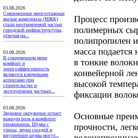
03.08.2026
Современные многоэтажные
Процесс произв
жилые комплексы (МЖК)
стали неотъемлемой частью
полимерных сыр
городской инфраструктуры,
отвечая на...
полипропилен и
масса подается 
03.08.2026
В современном мире
в тонкие волокн
комфорт и
энергоэффективность
конвейерной лен
являются ключевыми
аспектами при
высокой темпер
строительстве и
эксплуатации частных...
фиксации волок
03.08.2026
Звуковое окружение играет
Основные преим
важную роль в комфорте
прочности, легк
проживания. Шумы с
улицы, звуки соседей и
водонепроницае
внутренние шумы могут...