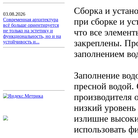
Сборка и устан
03.08.2026
при сборке и ус
Современная архитектура
всё больше ориентируется
что все элемент
не только на эстетику и
функциональность, но и на
закреплены. Пр
устойчивость и...
заполнением во
Заполнение вод
пресной водой.
производителя 
низкий уровень
излишне высокий
использовать ф