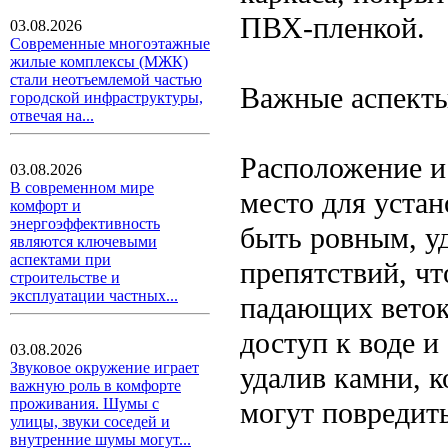
ПВХ-пленкой.
03.08.2026
Современные многоэтажные
жилые комплексы (МЖК)
стали неотъемлемой частью
Важные аспект
городской инфраструктуры,
отвечая на...
Расположение и
03.08.2026
В современном мире
место для устан
комфорт и
энергоэффективность
быть ровным, у
являются ключевыми
аспектами при
препятствий, ч
строительстве и
эксплуатации частных...
падающих веток 
доступ к воде и
03.08.2026
Звуковое окружение играет
удалив камни, к
важную роль в комфорте
проживания. Шумы с
могут повредить
улицы, звуки соседей и
внутренние шумы могут...