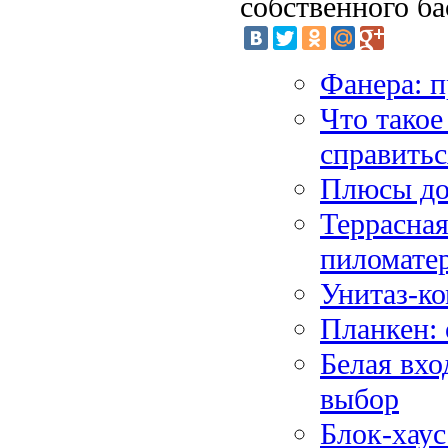
собственного ба
Фанера: 
Что такое
справитьс
Плюсы до
Террасная
пиломате
Унитаз-ко
Планкен:
Белая вхо
выбор
Блок-хаус