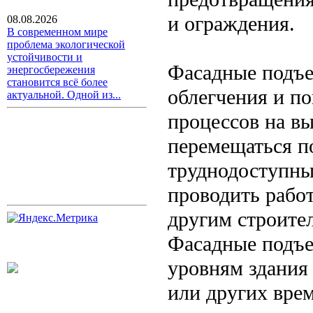
и ограждения.
08.08.2026
В современном мире
проблема экологической
устойчивости и
Фасадные подъе
энергосбережения
становится всё более
облегчения и п
актуальной. Одной из...
процессов на в
перемещаться по
труднодоступных
проводить работ
другим строите
Фасадные подъе
уровням здания
или других вре