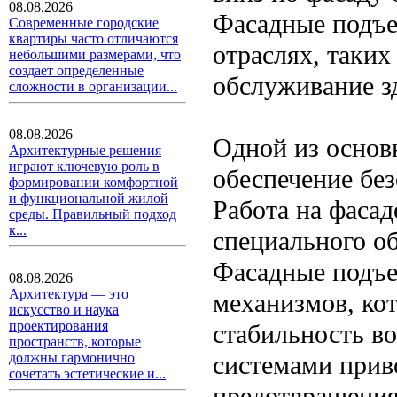
08.08.2026
Фасадные подъе
Современные городские
квартиры часто отличаются
отраслях, таких
небольшими размерами, что
создает определенные
обслуживание з
сложности в организации...
08.08.2026
Одной из основ
Архитектурные решения
играют ключевую роль в
обеспечение без
формировании комфортной
и функциональной жилой
Работа на фасад
среды. Правильный подход
к...
специального о
Фасадные подъе
08.08.2026
Архитектура — это
механизмов, ко
искусство и наука
проектирования
стабильность в
пространств, которые
системами прив
должны гармонично
сочетать эстетические и...
предотвращения