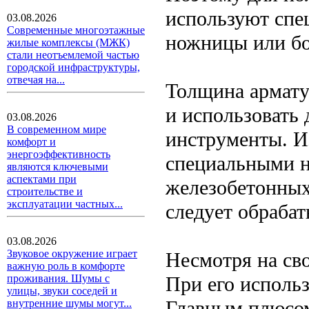
используют спе
03.08.2026
Современные многоэтажные
ножницы или бо
жилые комплексы (МЖК)
стали неотъемлемой частью
городской инфраструктуры,
отвечая на...
Толщина армату
и использовать
03.08.2026
В современном мире
инструменты. И
комфорт и
энергоэффективность
специальными н
являются ключевыми
аспектами при
железобетонных
строительстве и
эксплуатации частных...
следует обрабат
03.08.2026
Звуковое окружение играет
Несмотря на св
важную роль в комфорте
При его исполь
проживания. Шумы с
улицы, звуки соседей и
Главным плюсом
внутренние шумы могут...