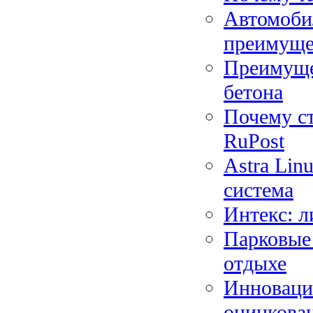
Автомоби
преимуще
Преимуще
бетона
Почему ст
RuPost
Astra Lin
система
Интекс: л
Парковые 
отдыхе
Инновации
оцинкова