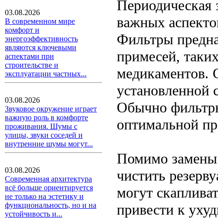
Периодическая 
03.08.2026
важных аспекто
В современном мире
комфорт и
Фильтры предна
энергоэффективность
являются ключевыми
примесей, таких
аспектами при
строительстве и
медикаментов. 
эксплуатации частных...
установленной 
03.08.2026
Обычно фильтры
Звуковое окружение играет
важную роль в комфорте
оптимальной пр
проживания. Шумы с
улицы, звуки соседей и
внутренние шумы могут...
Помимо замены 
03.08.2026
чистить резерву
Современная архитектура
всё больше ориентируется
могут скапливат
не только на эстетику и
функциональность, но и на
привести к уху
устойчивость и...