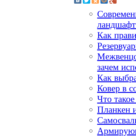
Современ
ландшафт
Как прави
Резервуар
Межвенцо
зачем исп
Как выбра
Ковер в с
Что тако
Планкен и
Самосвал
Армирующ