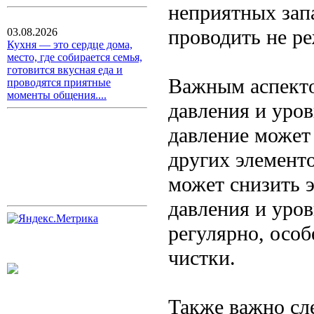
неприятных зап
проводить не ре
03.08.2026
Кухня — это сердце дома,
место, где собирается семья,
готовится вкусная еда и
Важным аспекто
проводятся приятные
моменты общения....
давления и уро
давление может
других элемент
может снизить 
давления и уро
регулярно, осо
чистки.
Также важно сл