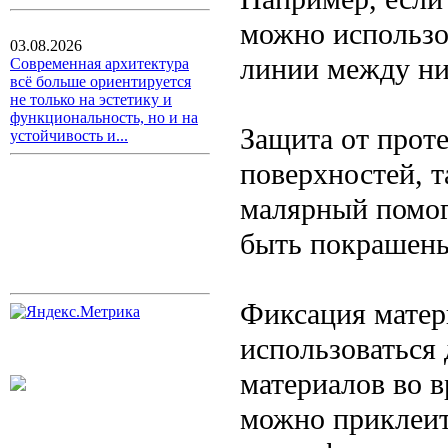
можно использов
03.08.2026
линии между н
Современная архитектура
всё больше ориентируется
не только на эстетику и
функциональность, но и на
Защита от прот
устойчивость и...
поверхностей, т
малярный помог
быть покрашены
Фиксация матер
использоваться
материалов во в
можно приклеить