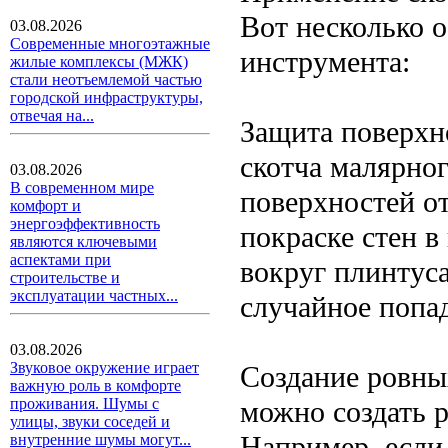
Вот несколько 
03.08.2026
Современные многоэтажные
инструмента:
жилые комплексы (МЖК)
стали неотъемлемой частью
городской инфраструктуры,
отвечая на...
Защита поверхн
скотча малярно
03.08.2026
В современном мире
поверхностей о
комфорт и
энергоэффективность
покраске стен в
являются ключевыми
аспектами при
вокруг плинтуса
строительстве и
эксплуатации частных...
случайное попад
03.08.2026
Звуковое окружение играет
Создание ровны
важную роль в комфорте
можно создать р
проживания. Шумы с
улицы, звуки соседей и
Например, если 
внутренние шумы могут...