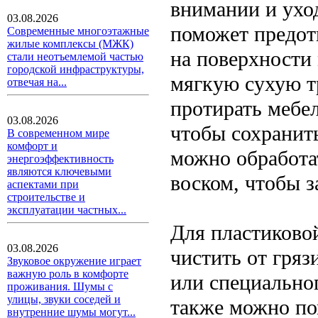
внимании и уход
03.08.2026
поможет предот
Современные многоэтажные
жилые комплексы (МЖК)
на поверхности
стали неотъемлемой частью
городской инфраструктуры,
мягкую сухую т
отвечая на...
протирать мебел
03.08.2026
чтобы сохранить
В современном мире
комфорт и
можно обработа
энергоэффективность
являются ключевыми
воском, чтобы з
аспектами при
строительстве и
эксплуатации частных...
Для пластиковой
03.08.2026
чистить от гря
Звуковое окружение играет
важную роль в комфорте
или специально
проживания. Шумы с
улицы, звуки соседей и
также можно по
внутренние шумы могут...