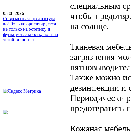
специальным ср
03.08.2026
чтобы предотвр
Современная архитектура
на солнце.
всё больше ориентируется
не только на эстетику и
функциональность, но и на
устойчивость и...
Тканевая мебель
загрязнения мо
пятновыводител
Также можно ис
дезинфекции и 
Периодически р
предотвратить 
Кожаная мебель 