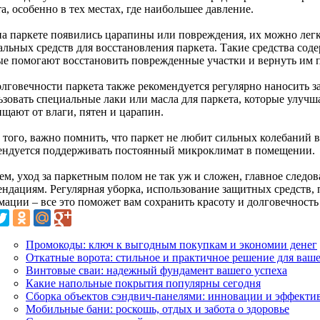
а, особенно в тех местах, где наибольшее давление.
на паркете появились царапины или повреждения, их можно лег
альных средств для восстановления паркета. Такие средства сод
ые помогают восстановить поврежденные участки и вернуть им 
олговечности паркета также рекомендуется регулярно наносить 
ьзовать специальные лаки или масла для паркета, которые улуч
ищают от влаги, пятен и царапин.
 того, важно помнить, что паркет не любит сильных колебаний 
ендуется поддерживать постоянный микроклимат в помещении.
ем, уход за паркетным полом не так уж и сложен, главное следо
ендациям. Регулярная уборка, использование защитных средств,
мации – все это поможет вам сохранить красоту и долговечность
Промокоды: ключ к выгодным покупкам и экономии денег
Откатные ворота: стильное и практичное решение для ваш
Винтовые сваи: надежный фундамент вашего успеха
Какие напольные покрытия популярны сегодня
Сборка объектов сэндвич-панелями: инновации и эффекти
Мобильные бани: роскошь, отдых и забота о здоровье