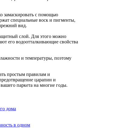
ко замаскировать с помощью
ержат специальные воск и пигменты,
прежний вид.
защитный слой. Для этого можно
шают его водоотталкивающие свойства
влажности и температуры, поэтому
вать простым правилам и
 предотвращение царапин и
 вашего паркета на многие годы.
его дома
вность в одном