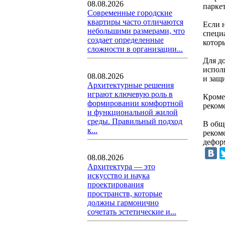
08.08.2026
паркет
Современные городские
квартиры часто отличаются
Если 
небольшими размерами, что
специ
создает определенные
котор
сложности в организации...
Для д
испол
08.08.2026
и защ
Архитектурные решения
играют ключевую роль в
Кроме
формировании комфортной
реком
и функциональной жилой
среды. Правильный подход
В общ
к...
реком
дефор
08.08.2026
Архитектура — это
искусство и наука
проектирования
пространств, которые
должны гармонично
сочетать эстетические и...