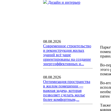
Дизайн и интерьер
08.08.2026
Современное строительство
Паркет
и реконструкция жилых
помещ
зданий всё чаще
прави
ориентированы на создание
энергоэффективных и...
Во-пе
этого
помож
08.08.2026
Оптимизация пространства
Во-вт
в жилом помещении —
испол
важная задача, которая
необх
позволяет сделать жилье
пятен
более комфортным,...
Также
коври