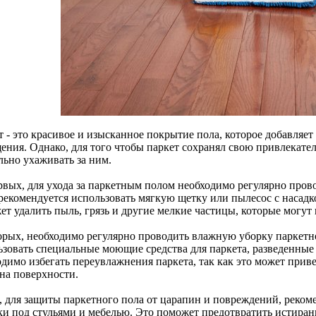
 - это красивое и изысканное покрытие пола, которое добавляет
ения. Однако, для того чтобы паркет сохранял свою привлекател
льно ухаживать за ним.
рвых, для ухода за паркетным полом необходимо регулярно пров
 рекомендуется использовать мягкую щетку или пылесос с насадк
ет удалить пыль, грязь и другие мелкие частицы, которые могут
орых, необходимо регулярно проводить влажную уборку паркетн
ьзовать специальные моющие средства для паркета, разведенные 
одимо избегать переувлажнения паркета, так как это может при
 на поверхности.
, для защиты паркетного пола от царапин и повреждений, реком
ки под стульями и мебелью. Это поможет предотвратить истира