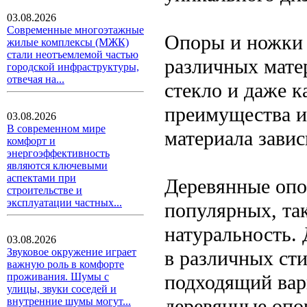
03.08.2026
Современные многоэтажные
Опоры и ножки 
жилые комплексы (МЖК)
стали неотъемлемой частью
различных матер
городской инфраструктуры,
отвечая на...
стекло и даже 
преимущества и
03.08.2026
В современном мире
материала завис
комфорт и
энергоэффективность
являются ключевыми
аспектами при
Деревянные опо
строительстве и
эксплуатации частных...
популярных, так
натуральность.
03.08.2026
Звуковое окружение играет
в различных сти
важную роль в комфорте
подходящий вари
проживания. Шумы с
улицы, звуки соседей и
деревянные опо
внутренние шумы могут...