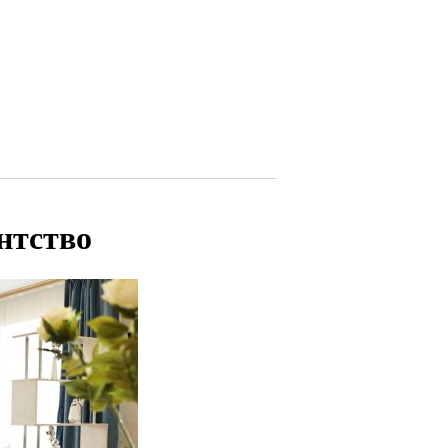
нтство