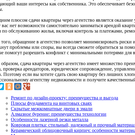
ающий ваши интересы как собственника. Это обеспечивает без
ы.
дним плюсом сдачи квартиры через агентство является оказани
 вас нет возможности самостоятельно заниматься арендой кварти
ы по обслуживанию жилья, включая контроль за платежами, ремо
 того, обращение в агентство позволяет минимизировать риски и
кнут проблемы или споры, вы всегда сможете обратиться за по
ые помогут разрешить конфликт с минимальными потерями для в
 образом, сдача квартиры через агентство имеет множество преи
а, проверка арендаторов, юридическое сопровождение, управле
. Поэтому если вы хотите сдать свою квартиру без лишних хлопо
ссиональному агентству недвижимости и получите качественный
Ремонт по дизайн-проекту: преимущества и выгода
Плюсы фундамента на винтовых сваях
Скрытые межкомнатные двери в эмали
Алмазное бурение: преимущества технологии
Особенности лазерной резки металла
Ковровая плитка: стильный, надежный и прочный материа
Керамический облицовочный кирпич: особенности матери