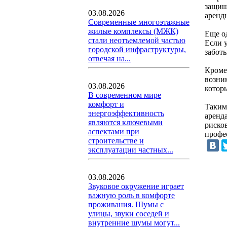
защищ
03.08.2026
аренд
Современные многоэтажные
жилые комплексы (МЖК)
Еще о
стали неотъемлемой частью
Если у
городской инфраструктуры,
забот
отвечая на...
Кроме
возни
03.08.2026
котор
В современном мире
комфорт и
Таким
энергоэффективность
аренд
являются ключевыми
рисков
аспектами при
профе
строительстве и
эксплуатации частных...
03.08.2026
Звуковое окружение играет
важную роль в комфорте
проживания. Шумы с
улицы, звуки соседей и
внутренние шумы могут...