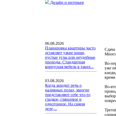
Дизайн и интерьер
06.08.2026
Планировка квартиры часто
Сдача 
оставляет узкие ниши,
Многи
пустые углы или неудобные
проходы. Стандартная
Во-пе
корпусная мебель в таких...
уже и
кандид
время
03.08.2026
Когда заходит речь о
Во-вт
наливных полах, многие
прово
представляют себе что-то
выбор
гладкое, глянцевое и
повре
однотонное. На самом
деле,...
Трети
сопро