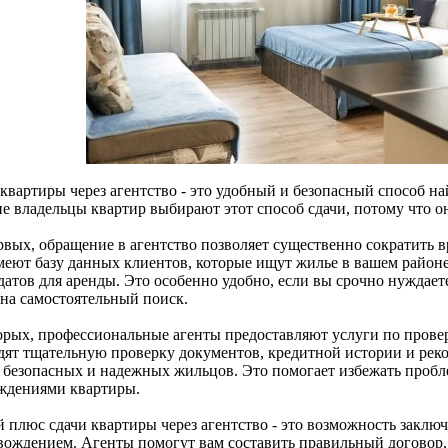
квартиры через агентство - это удобный и безопасный способ на
е владельцы квартир выбирают этот способ сдачи, потому что о
рвых, обращение в агентство позволяет существенно сократить в
меют базу данных клиентов, которые ищут жилье в вашем районе
атов для аренды. Это особенно удобно, если вы срочно нуждаете
 на самостоятельный поиск.
орых, профессиональные агенты предоставляют услуги по прове
дят тщательную проверку документов, кредитной истории и рек
 безопасных и надежных жильцов. Это помогает избежать пробл
ждениями квартиры.
й плюс сдачи квартиры через агентство - это возможность закл
вождением. Агенты помогут вам составить правильный договор