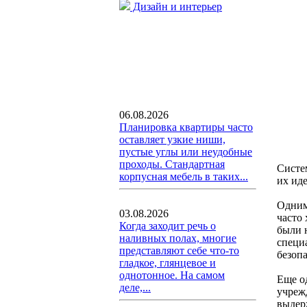
Дизайн и интерьер
06.08.2026
Планировка квартиры часто
оставляет узкие ниши,
пустые углы или неудобные
проходы. Стандартная
Систе
корпусная мебель в таких...
их ид
Одним
03.08.2026
часто
Когда заходит речь о
были 
наливных полах, многие
специ
представляют себе что-то
безоп
гладкое, глянцевое и
однотонное. На самом
Еще о
деле,...
учреж
выдер