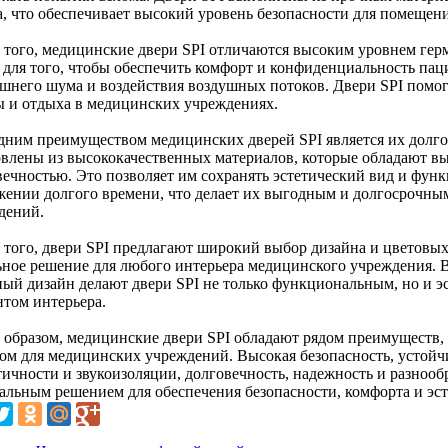
а, что обеспечивает высокий уровень безопасности для помеще
 того, медицинские двери SPI отличаются высоким уровнем герм
 для того, чтобы обеспечить комфорт и конфиденциальность па
ешнего шума и воздействия воздушных потоков. Двери SPI помог
ы и отдыха в медицинских учреждениях.
дним преимуществом медицинских дверей SPI является их долго
овлены из высококачественных материалов, которые обладают в
вечностью. Это позволяет им сохранять эстетический вид и фун
жении долгого времени, что делает их выгодным и долгосрочн
дений.
 того, двери SPI предлагают широкий выбор дизайна и цветовых
ьное решение для любого интерьера медицинского учреждения. 
ный дизайн делают двери SPI не только функциональным, но и 
нтом интерьера.
 образом, медицинские двери SPI обладают рядом преимуществ,
ом для медицинских учреждений. Высокая безопасность, устойчи
тичности и звукоизоляции, долговечность, надежность и разнооб
альным решением для обеспечения безопасности, комфорта и эс