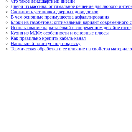
Что такое ландшафтный дизайн
Двери из массива: оптимальное решение для любого интер
Сложность установки дверных доводчиков
В чем основные преимущества асфальтирования
Блоки из газобетона: оптимальный вариант современного 
Использование паркета ёлкой в современном дизайне инте
Кухня из МДФ: особенности и основные плюсы
Как правильно крепить кабель-канал
Напольный плинтус под покраску
Термическая обработка и ее влияние на свойства материал