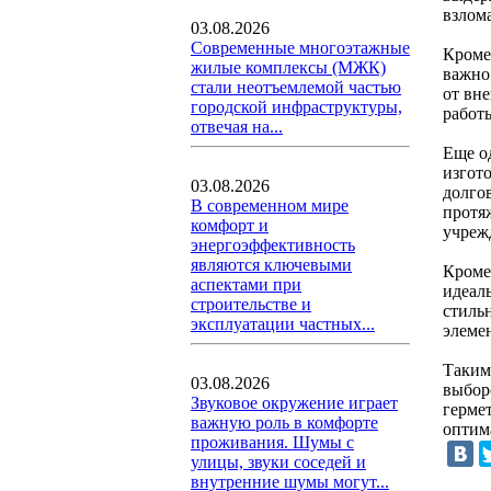
взлом
03.08.2026
Современные многоэтажные
Кроме
жилые комплексы (МЖК)
важно
стали неотъемлемой частью
от вн
городской инфраструктуры,
работ
отвечая на...
Еще о
изгот
03.08.2026
долго
В современном мире
протя
комфорт и
учреж
энергоэффективность
являются ключевыми
Кроме
аспектами при
идеал
строительстве и
стиль
эксплуатации частных...
элеме
Таким
03.08.2026
выбор
Звуковое окружение играет
герме
важную роль в комфорте
оптим
проживания. Шумы с
улицы, звуки соседей и
внутренние шумы могут...