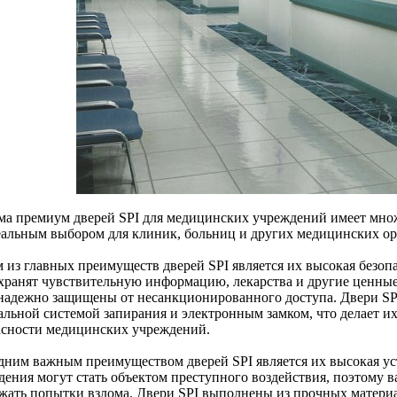
ма премиум дверей SPI для медицинских учреждений имеет мно
еальным выбором для клиник, больниц и других медицинских ор
 из главных преимуществ дверей SPI является их высокая безо
 хранят чувствительную информацию, лекарства и другие ценные
надежно защищены от несанкционированного доступа. Двери SP
альной системой запирания и электронным замком, что делает и
асности медицинских учреждений.
дним важным преимуществом дверей SPI является их высокая ус
дения могут стать объектом преступного воздействия, поэтому в
жать попытки взлома. Двери SPI выполнены из прочных матери