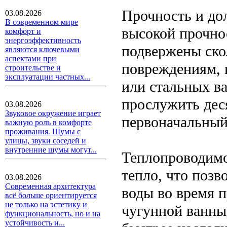
Прочность и до
03.08.2026
В современном мире
высокой прочно
комфорт и
энергоэффективность
подвержены ско
являются ключевыми
аспектами при
повреждениям, 
строительстве и
эксплуатации частных...
или стальных в
прослужить дес
03.08.2026
Звуковое окружение играет
первоначальный
важную роль в комфорте
проживания. Шумы с
улицы, звуки соседей и
внутренние шумы могут...
Теплопроводимо
тепло, что позв
03.08.2026
Современная архитектура
воды во время п
всё больше ориентируется
не только на эстетику и
чугунной ванны 
функциональность, но и на
устойчивость и...