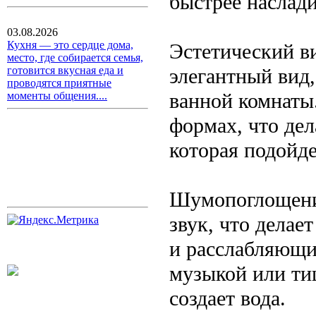
быстрее наслади
03.08.2026
Кухня — это сердце дома,
Эстетический в
место, где собирается семья,
элегантный вид
готовится вкусная еда и
проводятся приятные
ванной комнаты
моменты общения....
формах, что де
которая подойд
Шумопоглощени
звук, что делае
и расслабляющи
музыкой или ти
создает вода.