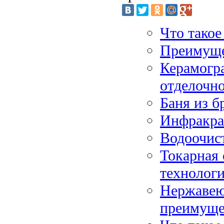
Что такое
Преимуще
Керамогра
отделочно
Баня из б
Инфракрас
Водоочист
Токарная 
технолог
Нержавею
преимуще