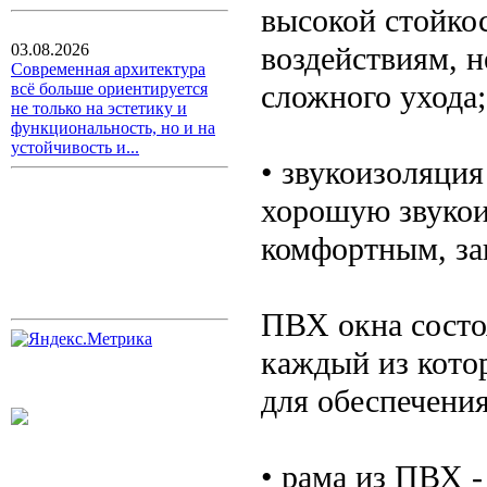
высокой стойко
воздействиям, 
03.08.2026
Современная архитектура
сложного ухода;
всё больше ориентируется
не только на эстетику и
функциональность, но и на
устойчивость и...
• звукоизоляция
хорошую звукои
комфортным, за
ПВХ окна состо
каждый из кото
для обеспечени
• рама из ПВХ -