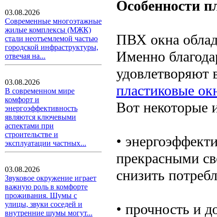
Особенности п
03.08.2026
Современные многоэтажные
жилые комплексы (МЖК)
ПВХ окна облад
стали неотъемлемой частью
городской инфраструктуры,
Именно благода
отвечая на...
удовлетворяют в
03.08.2026
пластиковые ок
В современном мире
комфорт и
Вот некоторые 
энергоэффективность
являются ключевыми
аспектами при
строительстве и
• энергоэффект
эксплуатации частных...
прекрасными св
03.08.2026
снизить потреб
Звуковое окружение играет
важную роль в комфорте
проживания. Шумы с
улицы, звуки соседей и
• прочность и д
внутренние шумы могут...