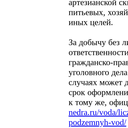
артезианской с
питьевых, хозя
иных целей.
За добычу без 
ответственности
гражданско-прав
уголовного дел
случаях может 
срок оформления
к тому же, офи
nedra.ru/voda/li
podzemnyh-vod/