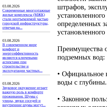
штрафов, эксплу
03.08.2026
Современные многоэтажные
установленного 
жилые комплексы (МЖК)
стали неотъемлемой частью
определенных з
городской инфраструктуры,
отвечая на...
установленного 
03.08.2026
В современном мире
Преимущества о
комфорт и
энергоэффективность
подземных вод:
являются ключевыми
аспектами при
строительстве и
эксплуатации частных...
• Официальное п
воды с глубины.
03.08.2026
Звуковое окружение играет
важную роль в комфорте
проживания. Шумы с
• Законное поль
улицы, звуки соседей и
внутренние шумы могут...