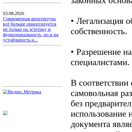
законных основ
03.08.2026
• Легализация 
Современная архитектура
всё больше ориентируется
собственность.
не только на эстетику и
функциональность, но и на
устойчивость и...
• Разрешение н
специалистами.
В соответствии
самовольная ра
без предварите
использование 
документа явля