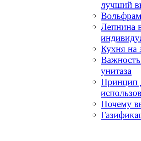
лучший в
Вольфрам
Лепнина в
индивиду
Кухня на 
Важность 
унитаза
Принцип д
использо
Почему в
Газификац