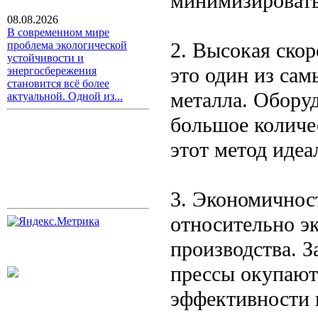
минимизировать
08.08.2026
В современном мире
2. Высокая ско
проблема экологической
устойчивости и
это один из са
энергосбережения
становится всё более
металла. Обору
актуальной. Одной из...
большое количес
этот метод идеа
3. Экономичнос
относительно э
производства. З
прессы окупаютс
эффективности 