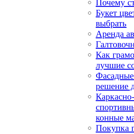
Почему с
Букет цве
выбрать
Аренда ав
Галтовочн
Как грам
лучшие со
Фасадные
решение 
Каркасно
спортивны
конные м
Покупка п