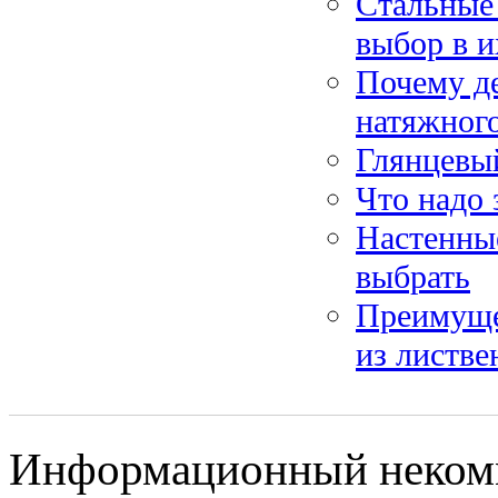
Стальные
выбор в и
Почему де
натяжног
Глянцевый
Что надо 
Настенные
выбрать
Преимуще
из листв
Информационный некомме