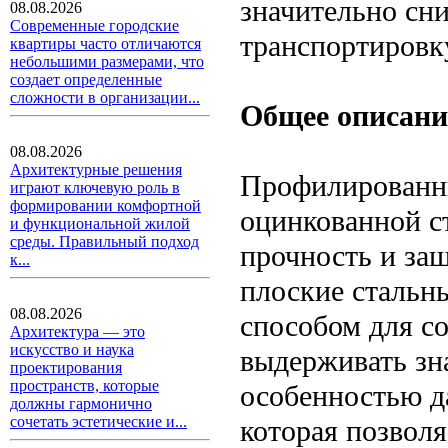
значительно сни
08.08.2026
Современные городские
транспортировк
квартиры часто отличаются
небольшими размерами, что
создает определенные
сложности в организации...
Общее описани
08.08.2026
Архитектурные решения
Профилированны
играют ключевую роль в
формировании комфортной
оцинкованной с
и функциональной жилой
среды. Правильный подход
прочность и защ
к...
плоские стальн
08.08.2026
способом для с
Архитектура — это
искусство и наука
выдерживать зн
проектирования
пространств, которые
особенностью да
должны гармонично
сочетать эстетические и...
которая позволя