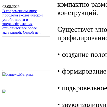
компактно разм
08.08.2026
конструкций.
В современном мире
проблема экологической
устойчивости и
энергосбережения
Существует мно
становится всё более
актуальной. Одной из...
профилированно
• создание пол
• формирование
• подкровельное
• звукоизолиру