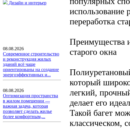
популярных спо
Дизайн и интерьер
использование 
переработка ста
Преимущества и
08.08.2026
старого окна
Современное строительство
и реконструкция жилых
зданий всё чаще
ориентированы на создание
Полиуретановый
энергоэффективных и...
который широко
легкий, прочный
08.08.2026
Оптимизация пространства
делает его идеа
в жилом помещении —
важная задача, которая
Такой багет мо
позволяет сделать жилье
более комфортным,...
классическом, 