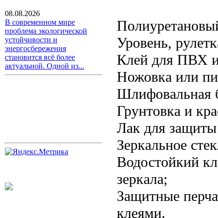
08.08.2026
Полиуретановый
В современном мире
проблема экологической
Уровень, рулетк
устойчивости и
энергосбережения
Клей для ПВХ и
становится всё более
актуальной. Одной из...
Ножовка или пил
Шлифовальная б
Грунтовка и кра
Лак для защиты
Зеркальное стек
Водостойкий кл
зеркала;
Защитные перчат
клеями.