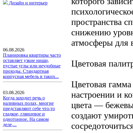
которого зависи
Дизайн и интерьер
психологическо
пространства с
снижению уровн
атмосферы для 
06.08.2026
Планировка квартиры часто
оставляет узкие ниши,
Цветовая палит
пустые углы или неудобные
проходы. Стандартная
корпусная мебель в таких...
Цветовая гамма
настроении и к
03.08.2026
Когда заходит речь о
цвета — бежевы
наливных полах, многие
представляют себе что-то
создают умирот
гладкое, глянцевое и
однотонное. На самом
сосредоточитьс
деле,...