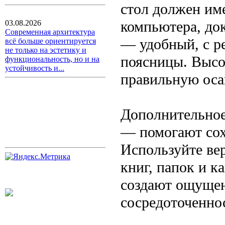
стол должен им
компьютера, до
03.08.2026
Современная архитектура
— удобный, с р
всё больше ориентируется
не только на эстетику и
поясницы. Высо
функциональность, но и на
устойчивость и...
правильную осан
Дополнительное
— помогают сох
Используйте ве
книг, папок и 
создают ощущен
сосредоточенно