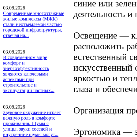
синие или зеле
03.08.2026
деятельность и
Современные многоэтажные
жилые комплексы (МЖК)
стали неотъемлемой частью
городской инфраструктуры,
Освещение — кл
отвечая на...
расположить раб
03.08.2026
естественный с
В современном мире
комфорт и
искусственный 
энергоэффективность
являются ключевыми
яркостью и тепл
аспектами при
строительстве и
глаза и обеспе
эксплуатации частных...
03.08.2026
Организация пр
Звуковое окружение играет
важную роль в комфорте
проживания. Шумы с
улицы, звуки соседей и
Эргономика — з
внутренние шумы могут...