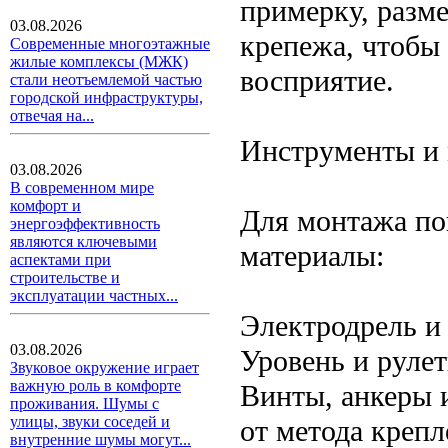
примерку, разме
03.08.2026
крепежа, чтобы
Современные многоэтажные
жилые комплексы (МЖК)
восприятие.
стали неотъемлемой частью
городской инфраструктуры,
отвечая на...
Инструменты и
03.08.2026
В современном мире
комфорт и
Для монтажа по
энергоэффективность
являются ключевыми
материалы:
аспектами при
строительстве и
эксплуатации частных...
Электродрель и 
03.08.2026
Уровень и рулет
Звуковое окружение играет
важную роль в комфорте
Винты, анкеры 
проживания. Шумы с
улицы, звуки соседей и
от метода крепл
внутренние шумы могут...