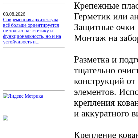
Крепежные пла
Герметик или а
03.08.2026
Современная архитектура
Защитные очки 
всё больше ориентируется
не только на эстетику и
Монтаж на забо
функциональность, но и на
устойчивость и...
Разметка и под
тщательно очис
конструкций от
элементов. Испо
крепления кова
и аккуратного в
Крепление кова