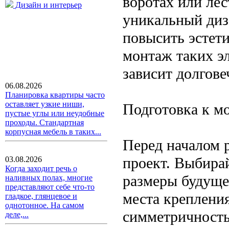
воротах или лес
Дизайн и интерьер
уникальный диз
повысить эстет
монтаж таких э
зависит долгове
06.08.2026
Планировка квартиры часто
оставляет узкие ниши,
Подготовка к м
пустые углы или неудобные
проходы. Стандартная
корпусная мебель в таких...
Перед началом 
проект. Выбира
03.08.2026
Когда заходит речь о
размеры будуще
наливных полах, многие
представляют себе что-то
места креплени
гладкое, глянцевое и
однотонное. На самом
симметричность
деле,...