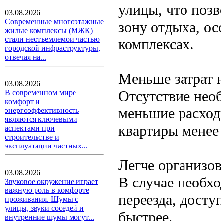
улицы, что поз
03.08.2026
Современные многоэтажные
зону отдыха, о
жилые комплексы (МЖК)
стали неотъемлемой частью
комплексах.
городской инфраструктуры,
отвечая на...
Меньше затрат 
03.08.2026
Отсутствие нео
В современном мире
комфорт и
меньшие расход
энергоэффективность
являются ключевыми
квартиры менее
аспектами при
строительстве и
эксплуатации частных...
Легче организов
03.08.2026
В случае необх
Звуковое окружение играет
важную роль в комфорте
переезда, досту
проживания. Шумы с
улицы, звуки соседей и
быстрее.
внутренние шумы могут...