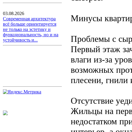
03.08.2026
Минусы квартир
Современная архитектура
всё больше ориентируется
не только на эстетику и
функциональность, но и на
Проблемы с сы
устойчивость и...
Первый этаж за
влаги из-за уро
возможных прот
плесени, гнили
Отсутствие уед
Жильцы на перв
недостатком пр
интерьер, а окн