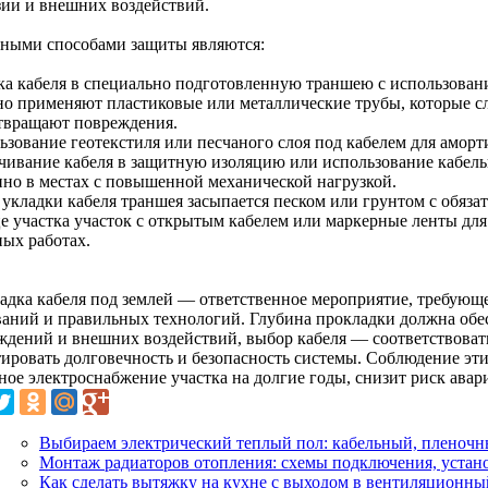
зии и внешних воздействий.
ными способами защиты являются:
ка кабеля в специально подготовленную траншею с использован
о применяют пластиковые или металлические трубы, которые с
твращают повреждения.
ьзование геотекстиля или песчаного слоя под кабелем для амор
чивание кабеля в защитную изоляцию или использование кабельн
нно в местах с повышенной механической нагрузкой.
 укладки кабеля траншея засыпается песком или грунтом с обяз
це участка участок с открытым кабелем или маркерные ленты дл
ных работах.
адка кабеля под землей — ответственное мероприятие, требую
ваний и правильных технологий. Глубина прокладки должна обе
ждений и внешних воздействий, выбор кабеля — соответствоват
тировать долговечность и безопасность системы. Соблюдение эт
ое электроснабжение участка на долгие годы, снизит риск авари
Выбираем электрический теплый пол: кабельный, пленочн
Монтаж радиаторов отопления: схемы подключения, устано
Как сделать вытяжку на кухне с выходом в вентиляционны