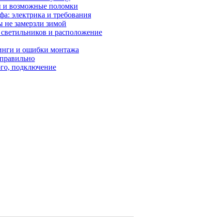
ы и возможные поломки
фа: электрика и требования
ы не замерзли зимой
р светильников и расположение
инги и ошибки монтажа
 правильно
ого, подключение