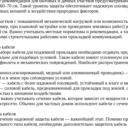
 рекомендации для бытовых и дачных участков предусматривают
 60–70 см. Такой уровень защиты обеспечивает надежную изоля
йных копаний и воздействия природных факторов.
частков с повышенной механической нагрузкой или возможность
имер, при плановой застройке или проведении земляных работ) 
0 см. Важно учитывать местные нормативы и рекомендации, а та
ими строительными работами или прокладкой коммуникаций.
 кабеля
ыборе кабеля для подземной прокладки необходимо отдавать пр
ально для подобных условий. Такие кабели имеют усиленную из
афиолета и механических повреждений. Наиболее распространен
винил-изолированный, медный или алюминиевый проводник) — 
й и в земле при соблюдении условий.
 — кабель с более надежной изоляцией, устойчивый к влаге и м
 силовой кабель, предназначенный для прокладки под землей, 
остью к внешним воздействиям.
 важно учитывать сечение кабеля, которое зависит от мощности 
ктросети. Обычно для частных домов используют кабели с сечени
а кабеля
ечение надежной защиты кабеля — важнейший этап. Помимо пр
льного типа кабеля, необходимо дополнительно защитить кабель