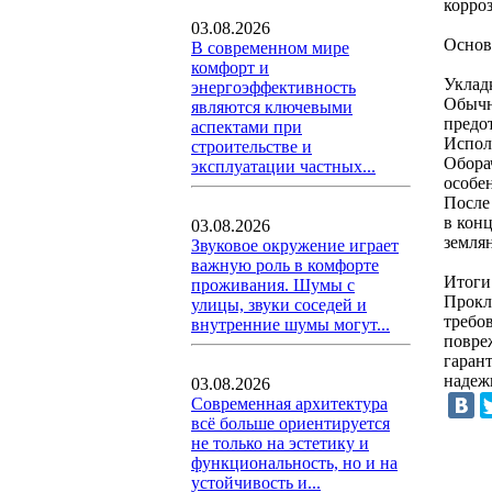
корро
03.08.2026
Основ
В современном мире
комфорт и
Уклад
энергоэффективность
Обычн
являются ключевыми
предо
аспектами при
Испол
строительстве и
Обора
эксплуатации частных...
особе
После
в кон
03.08.2026
земля
Звуковое окружение играет
важную роль в комфорте
Итоги
проживания. Шумы с
Прокл
улицы, звуки соседей и
требо
внутренние шумы могут...
повре
гаран
надежн
03.08.2026
Современная архитектура
всё больше ориентируется
не только на эстетику и
функциональность, но и на
устойчивость и...