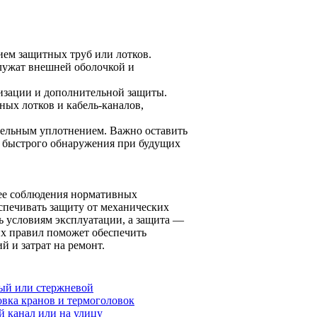
ием защитных труб или лотков.
лужат внешней оболочкой и
тизации и дополнительной защиты.
ых лотков и кабель-каналов,
ательным уплотнением. Важно оставить
я быстрого обнаружения при будущих
щее соблюдения нормативных
спечивать защиту от механических
ь условиям эксплуатации, а защита —
их правил поможет обеспечить
й и затрат на ремонт.
ый или стержневой
вка кранов и термоголовок
й канал или на улицу