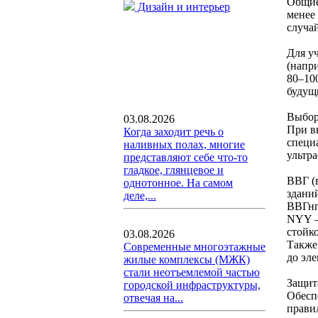
Общие
Дизайн и интерьер
менее
случа
Для у
(напр
80–10
будущ
Выбор
03.08.2026
При в
Когда заходит речь о
специ
наливных полах, многие
ультр
представляют себе что-то
гладкое, глянцевое и
ВВГ (
однотонное. На самом
здани
деле,...
ВВГнг
NYY —
стойк
03.08.2026
Также
Современные многоэтажные
до эле
жилые комплексы (МЖК)
стали неотъемлемой частью
Защит
городской инфраструктуры,
Обесп
отвечая на...
прави