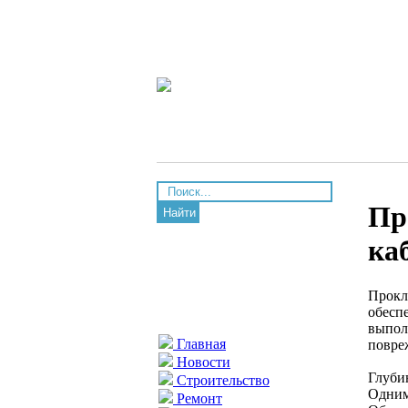
Пр
Найти
ка
Прокл
обесп
выпол
Главная
повре
Новости
Глуби
Строительство
Одним
Ремонт