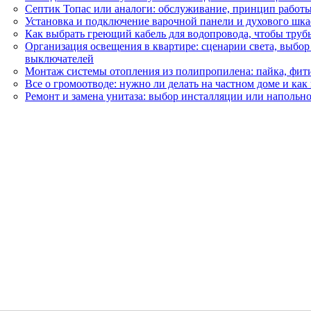
Септик Топас или аналоги: обслуживание, принцип работ
Установка и подключение варочной панели и духового шка
Как выбрать греющий кабель для водопровода, чтобы труб
Организация освещения в квартире: сценарии света, выбо
выключателей
Монтаж системы отопления из полипропилена: пайка, фит
Все о громоотводе: нужно ли делать на частном доме и как
Ремонт и замена унитаза: выбор инсталляции или напольн