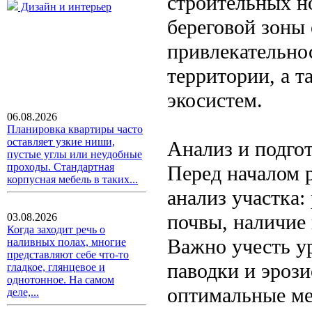
строительных н
Дизайн и интерьер
береговой зоны 
привлекательно
территории, а 
экосистем.
06.08.2026
Планировка квартиры часто
оставляет узкие ниши,
Анализ и подгот
пустые углы или неудобные
проходы. Стандартная
Перед началом 
корпусная мебель в таких...
анализ участка:
почвы, наличие
03.08.2026
Когда заходит речь о
Важно учесть у
наливных полах, многие
представляют себе что-то
паводки и эроз
гладкое, глянцевое и
однотонное. На самом
оптимальные ме
деле,...