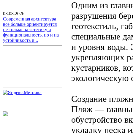
Одним из главн
разрушения бер
03.08.2026
Современная архитектура
геотекстиль, г
всё больше ориентируется
не только на эстетику и
специальные дам
функциональность, но и на
устойчивость и...
и уровня воды.
укрепляющих ра
кустарников, к
экологическую 
Создание пляжн
Пляж — главный
обустройство в
укладку песка и