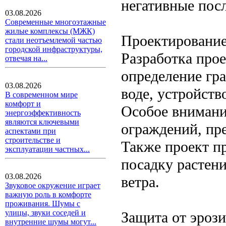
негативные пос
03.08.2026
Современные многоэтажные
жилые комплексы (МЖК)
Проектирование
стали неотъемлемой частью
городской инфраструктуры,
Разработка про
отвечая на...
определение гра
03.08.2026
воде, устройств
В современном мире
комфорт и
Особое внимани
энергоэффективность
являются ключевыми
ограждений, пр
аспектами при
строительстве и
Также проект пр
эксплуатации частных...
посадку растен
03.08.2026
ветра.
Звуковое окружение играет
важную роль в комфорте
проживания. Шумы с
улицы, звуки соседей и
Защита от эрози
внутренние шумы могут...