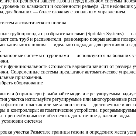
елите потребности вашего газона Перед выбором системы необх
, уровень их влажности и особенности рельефа. Для небольших у
ма, для больших — более сложная с зональным управлением.
систем автоматического полива
ные трубопроводы с разбрызгивателями (Sprinkler Systems) — н
ают сеть труб и распылители, равномерно покрывающие поверх
мы капельного полива — идеально подходят для цветников и са
.
онапорные системы с турбинами — используются на больших уч
овки.
т и функциональность Стоимость варианта зависит от размера у
овки. Современные системы предлагают автоматическое управле
ильные приложения.
ыбрать оборудование
лители (спринклеры): выбирайте модели с регулируемым радиус
тия участка используйте регулируемые или многоуровневые рас
 и фитинги: пластик или металлопластик — долговечные и легк
ры и контроллеры: автоматические устройства, программируемы
ы: при необходимости обеспечить достаточное давление воды.
 установки системы
ровка участка Разметьте границы газона и определите места уст