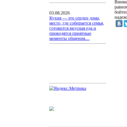
Внима
равно
бойте
03.08.2026
надеж
Кухня — это сердце дома,
место, где собирается семья,
готовится вкусная еда и
проводятся приятные
моменты общения....