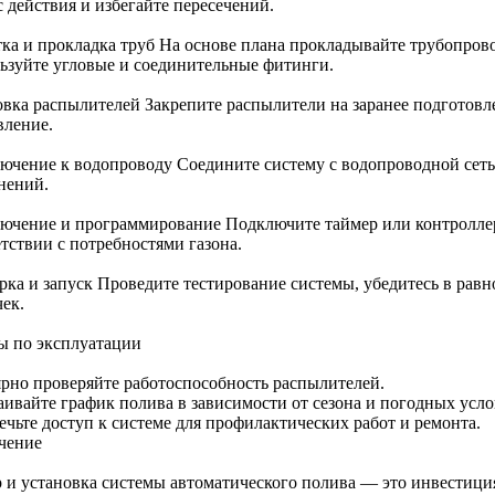
 действия и избегайте пересечений.
тка и прокладка труб На основе плана прокладывайте трубопрово
ьзуйте угловые и соединительные фитинги.
овка распылителей Закрепите распылители на заранее подготовле
вление.
ючение к водопроводу Соедините систему с водопроводной сеть
нений.
ючение и программирование Подключите таймер или контроллер
тствии с потребностями газона.
рка и запуск Проведите тестирование системы, убедитесь в рав
ек.
ы по эксплуатации
ярно проверяйте работоспособность распылителей.
аивайте график полива в зависимости от сезона и погодных усло
ечьте доступ к системе для профилактических работ и ремонта.
чение
 и установка системы автоматического полива — это инвестиция 