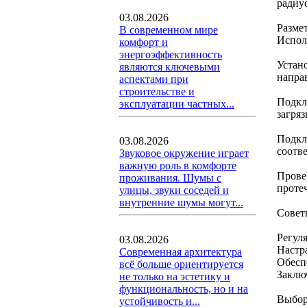
радиус
03.08.2026
Разме
В современном мире
Испол
комфорт и
энергоэффективность
Устан
являются ключевыми
напра
аспектами при
строительстве и
Подкл
эксплуатации частных...
загряз
Подкл
03.08.2026
соотве
Звуковое окружение играет
важную роль в комфорте
Прове
проживания. Шумы с
протеч
улицы, звуки соседей и
внутренние шумы могут...
Совет
Регул
03.08.2026
Настр
Современная архитектура
Обесп
всё больше ориентируется
Заклю
не только на эстетику и
функциональность, но и на
Выбор
устойчивость и...