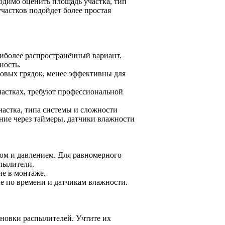
одимо оценить площадь участка, тип
частков подойдет более простая
аиболее распространённый вариант.
ность.
довых грядок, менее эффективны для
астках, требуют профессиональной
частка, типа системы и сложности
ние через таймеры, датчики влажности
ом и давлением. Для равномерного
пылители.
ие в монтаже.
е по времени и датчикам влажности.
ановки распылителей. Учтите их