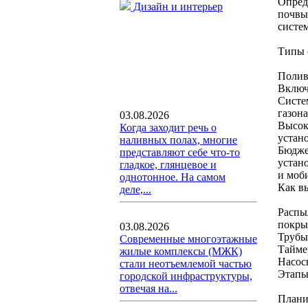
Опред
Дизайн и интерьер
почвы
систе
Типы 
Полив
Включ
Систе
газона
03.08.2026
Высок
Когда заходит речь о
устан
наливных полах, многие
Бюдже
представляют себе что-то
устан
гладкое, глянцевое и
и моб
однотонное. На самом
Как в
деле,...
Распы
покры
03.08.2026
Трубы
Современные многоэтажные
Тайме
жилые комплексы (МЖК)
Насос
стали неотъемлемой частью
Этапы
городской инфраструктуры,
отвечая на...
Плани