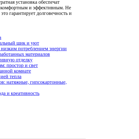
ратная установка обеспечат
е комфортным и эффективным. Не
это гарантирует долговечность и
а
иальный шик и уют
с низким потреблением энергии
еработанных материалов
тивную отделку
м: простор и свет
ванной комнате
цией тепла
ов: натяжные, гипсокартонные,
да и креативность