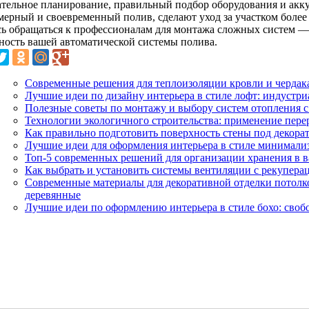
тельное планирование, правильный подбор оборудования и акку
мерный и своевременный полив, сделают уход за участком боле
сь обращаться к профессионалам для монтажа сложных систем — 
ность вашей автоматической системы полива.
Современные решения для теплоизоляции кровли и чердак
Лучшие идеи по дизайну интерьера в стиле лофт: индустр
Полезные советы по монтажу и выбору систем отопления 
Технологии экологичного строительства: применение пер
Как правильно подготовить поверхность стены под декора
Лучшие идеи для оформления интерьера в стиле минимализ
Топ-5 современных решений для организации хранения в 
Как выбрать и установить системы вентиляции с рекупера
Современные материалы для декоративной отделки потолк
деревянные
Лучшие идеи по оформлению интерьера в стиле бохо: свобо