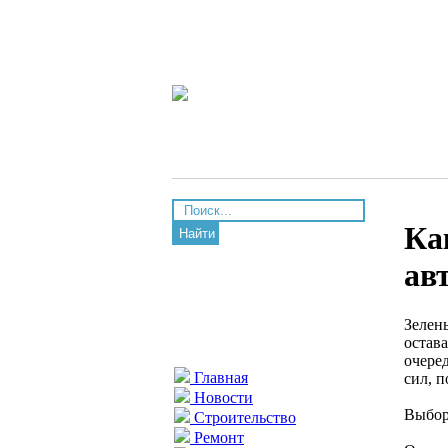
Ка
Найти
ав
Зелен
остав
очере
Главная
сил, 
Новости
Выбор
Строительство
Ремонт