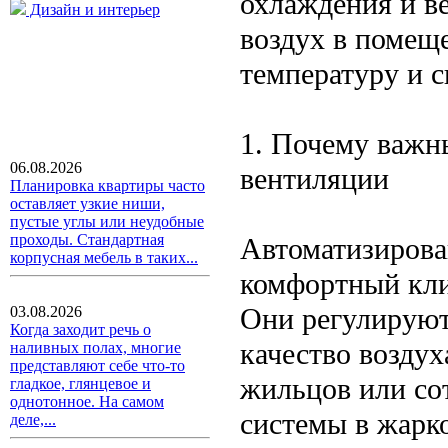
охлаждения и в
Дизайн и интерьер
воздух в помещ
температуру и с
1. Почему важн
06.08.2026
вентиляции
Планировка квартиры часто
оставляет узкие ниши,
пустые углы или неудобные
проходы. Стандартная
Автоматизирова
корпусная мебель в таких...
комфортный кли
Они регулируют
03.08.2026
Когда заходит речь о
качество воздух
наливных полах, многие
представляют себе что-то
жильцов или со
гладкое, глянцевое и
однотонное. На самом
системы в жарко
деле,...