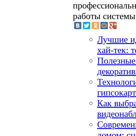
профессиональн
работы системы 
Лучшие ид
хай-тек: 
Полезные 
декоратив
Технологи
гипсокар
Как выбра
видеонабл
Современ
домом: с