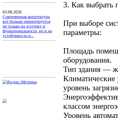
3. Как выбрать
03.08.2026
Современная архитектура
При выборе сис
всё больше ориентируется
не только на эстетику и
параметры:
функциональность, но и на
устойчивость и...
Площадь помеще
оборудования.
Тип здания — ж
Климатические 
уровень загрязн
Энергоэффектив
классом энерго
Уровень автома