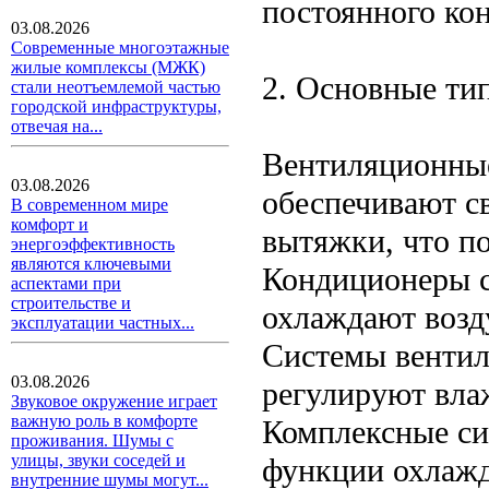
постоянного ко
03.08.2026
Современные многоэтажные
жилые комплексы (МЖК)
2. Основные ти
стали неотъемлемой частью
городской инфраструктуры,
отвечая на...
Вентиляционные
03.08.2026
обеспечивают св
В современном мире
комфорт и
вытяжки, что п
энергоэффективность
являются ключевыми
Кондиционеры с
аспектами при
строительстве и
охлаждают возд
эксплуатации частных...
Системы венти
03.08.2026
регулируют вла
Звуковое окружение играет
важную роль в комфорте
Комплексные си
проживания. Шумы с
улицы, звуки соседей и
функции охлажд
внутренние шумы могут...