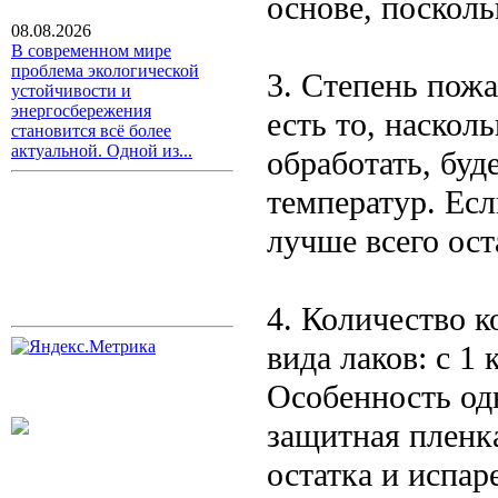
основе, посколь
08.08.2026
В современном мире
проблема экологической
3. Степень пож
устойчивости и
энергосбережения
есть то, наскол
становится всё более
актуальной. Одной из...
обработать, буд
температур. Есл
лучше всего ост
4. Количество к
вида лаков: с 1
Особенность од
защитная пленка
остатка и испар