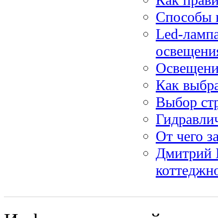
Способы 
Led-ламп
освещения
Освещени
Как выбра
Выбор ст
Гидравли
От чего з
Дмитрий М
коттеджн