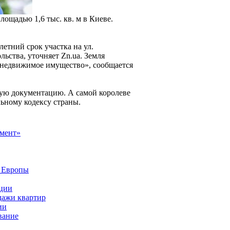
ощадью 1,6 тыс. кв. м в Киеве.
летний срок участка на ул.
льства, уточняет Zn.ua. Земля
а недвижимое имущество», сообщается
мую документацию. А самой королеве
льному кодексу страны.
пмент»
е Европы
ации
дажи квартир
ии
вание