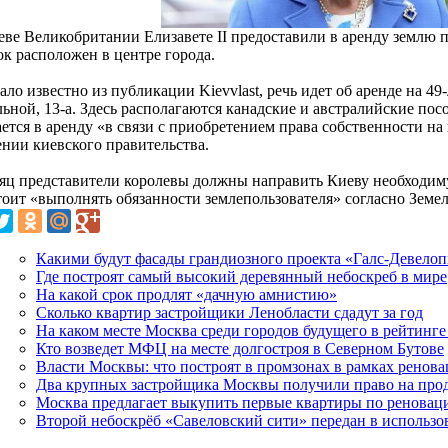
еве Великобритании Елизавете II предоставили в аренду землю пл
ок расположен в центре города.
ало известно из публикации Kievvlast, речь идет об аренде на 49-
ьной, 13-а. Здесь располагаются канадские и австралийские посо
ается в аренду «в связи с приобретением права собственности н
ении киевского правительства.
сяц представители королевы должны направить Киеву необходи
тоит «выполнять обязанности землепользователя» согласно Земе
Какими будут фасады грандиозного проекта «Галс-Девело
Где построят самый высокий деревянный небоскреб в мире
На какой срок продлят «дачную амнистию»
Сколько квартир застройщики Ленобласти сдадут за год
На каком месте Москва среди городов будущего в рейтинг
Кто возведет МФЦ на месте долгостроя в Северном Бутове
Власти Москвы: что построят в промзонах в рамках ренов
Два крупных застройщика Москвы получили право на про
Москва предлагает выкупить первые квартиры по реновац
Второй небоскрёб «Савеловский сити» передан в использо