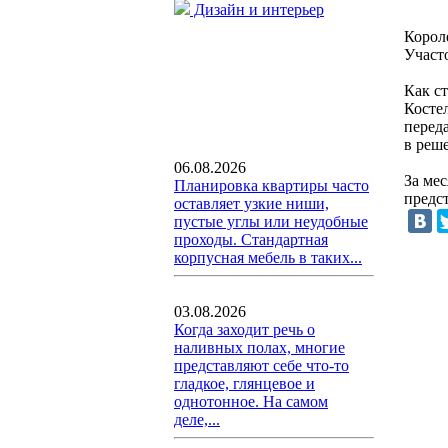
Дизайн и интерьер
Корол
Участ
Как ст
Костел
перед
в реш
06.08.2026
За ме
Планировка квартиры часто
предс
оставляет узкие ниши,
пустые углы или неудобные
проходы. Стандартная
корпусная мебель в таких...
03.08.2026
Когда заходит речь о
наливных полах, многие
представляют себе что-то
гладкое, глянцевое и
однотонное. На самом
деле,...