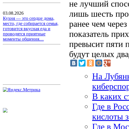
не лучший спос
лишь шесть про
03.08.2026
Кухня — это сердце дома,
ранее чем через
место, где собирается семья,
готовится вкусная еда и
показатель прих
проводятся приятные
моменты общения....
превысит пяти 
будут целых два
На Лубянк
киберспо
В каких с
Где в Рос
кислоты з
Где в Мос