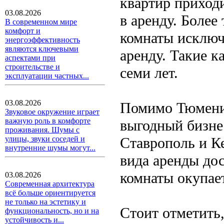
квартир приходи
03.08.2026
в аренду. Более
В современном мире
комфорт и
комнаты исключ
энергоэффективность
являются ключевыми
аренду. Такие к
аспектами при
строительстве и
семи лет.
эксплуатации частных...
03.08.2026
Помимо Тюмени,
Звуковое окружение играет
важную роль в комфорте
выгодный бизнес
проживания. Шумы с
Ставрополь и Ке
улицы, звуки соседей и
внутренние шумы могут...
вида аренды дос
комнаты окупает
03.08.2026
Современная архитектура
всё больше ориентируется
не только на эстетику и
Стоит отметить,
функциональность, но и на
устойчивость и...