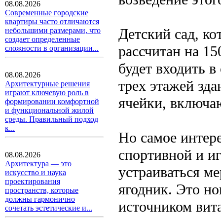
08.08.2026
Современные городские
квартиры часто отличаются
Детский сад, к
небольшими размерами, что
создает определенные
рассчитан на 15
сложности в организации...
будет входить в
08.08.2026
трех этажей зд
Архитектурные решения
играют ключевую роль в
ячейки, включа
формировании комфортной
и функциональной жилой
среды. Правильный подход
к...
Но самое интер
спортивной и иг
08.08.2026
Архитектура — это
устраиваться ме
искусство и наука
проектирования
ягодник. Это н
пространств, которые
должны гармонично
источником вит
сочетать эстетические и...