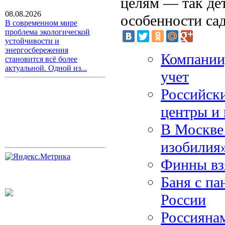
целям — так де
08.08.2026
особенности сад
В современном мире
проблема экологической
устойчивости и
энергосбережения
Компании
становится всё более
актуальной. Одной из...
учет
Российски
центры и
В Москве
изобилия
Финны взя
Баня с па
России
Россияна