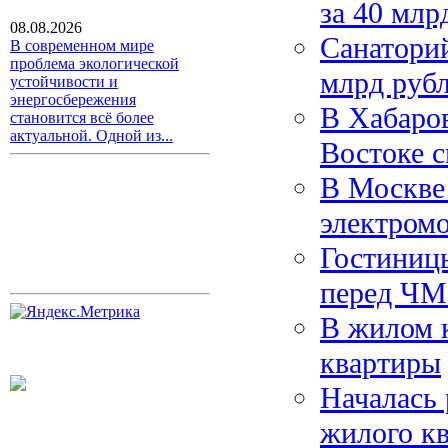
за 40 млр
08.08.2026
Санатори
В современном мире
проблема экологической
млрд руб
устойчивости и
энергосбережения
В Хабаро
становится всё более
актуальной. Одной из...
Востоке с
В Москве 
электром
Гостиниц
перед ЧМ
В жилом к
квартиры
Началась 
жилого кв