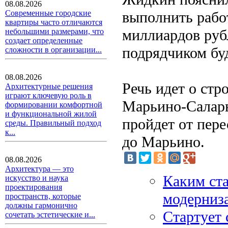
08.08.2026
выполнить работ
Современные городские
квартиры часто отличаются
миллиардов рубл
небольшими размерами, что
создает определенные
подрядчиком бу
сложности в организации...
08.08.2026
Речь идет о стр
Архитектурные решения
играют ключевую роль в
Марьино-Саларь
формировании комфортной
и функциональной жилой
пройдет от пер
среды. Правильный подход
к...
до Марьино.
08.08.2026
Архитектура — это
Каким ста
искусство и наука
проектирования
модерниз
пространств, которые
должны гармонично
Стартует 
сочетать эстетические и...