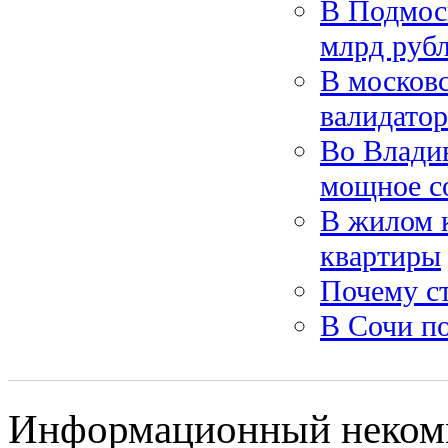
В Подмоск
млрд руб
В московс
валидато
Во Владив
мощное с
В жилом к
квартиры
Почему ст
В Сочи по
Информационный некомме