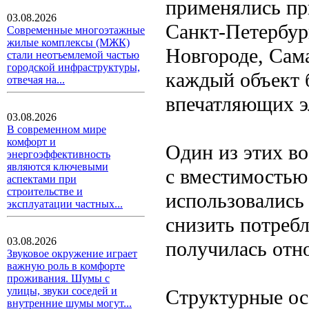
применялись пр
03.08.2026
Санкт-Петербур
Современные многоэтажные
жилые комплексы (МЖК)
Новгороде, Сама
стали неотъемлемой частью
городской инфраструктуры,
каждый объект 
отвечая на...
впечатляющих э
03.08.2026
В современном мире
комфорт и
Один из этих в
энергоэффективность
являются ключевыми
с вместимостью 
аспектами при
строительстве и
использовались
эксплуатации частных...
снизить потребл
03.08.2026
получилась отн
Звуковое окружение играет
важную роль в комфорте
проживания. Шумы с
улицы, звуки соседей и
Структурные ос
внутренние шумы могут...