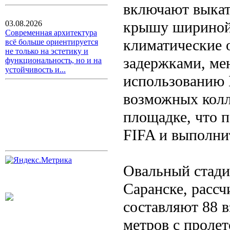
включают выкат
крышу шириной 
03.08.2026
Современная архитектура
климатические о
всё больше ориентируется
не только на эстетику и
задержками, ме
функциональность, но и на
устойчивость и...
использованию 
возможных колл
площадке, что п
FIFA и выполни
Овальный стади
Саранске, рассч
составляют 88 
метров с пролет