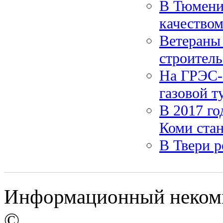
В Тюмени 
качество
Ветераны 
строитель
На ГРЭС-2
газовой 
В 2017 го
Коми стан
В Твери 
Информационный некомме
©