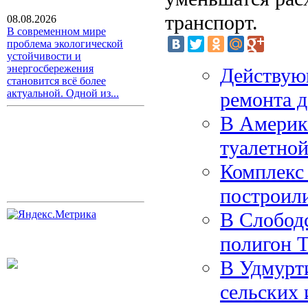
транспорт.
08.08.2026
В современном мире
проблема экологической
устойчивости и
энергосбережения
Действую
становится всё более
актуальной. Одной из...
ремонта д
В Америк
туалетной
Комплекс
построил
В Слободс
полигон 
В Удмурт
сельских 