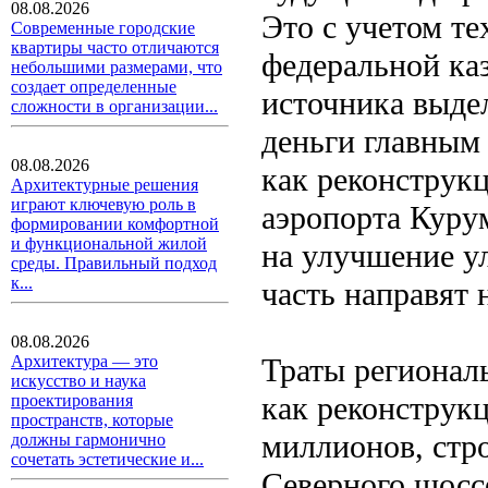
08.08.2026
Это с учетом те
Современные городские
квартиры часто отличаются
федеральной каз
небольшими размерами, что
создает определенные
источника выде
сложности в организации...
деньги главным
08.08.2026
как реконструк
Архитектурные решения
играют ключевую роль в
аэропорта Куру
формировании комфортной
и функциональной жилой
на улучшение у
среды. Правильный подход
к...
часть направят 
08.08.2026
Траты регионал
Архитектура — это
искусство и наука
как реконструкц
проектирования
пространств, которые
миллионов, стро
должны гармонично
сочетать эстетические и...
Северного шоссе