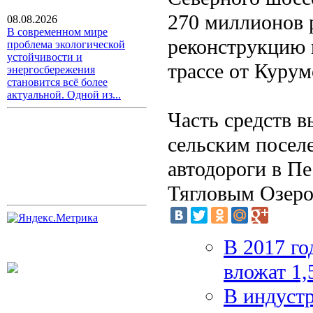
270 миллионов 
08.08.2026
В современном мире
реконструкцию 
проблема экологической
устойчивости и
трассе от Курум
энергосбережения
становится всё более
актуальной. Одной из...
Часть средств 
сельским поселе
автодороги в П
Тягловым Озеро
В 2017 го
вложат 1,
В индустр