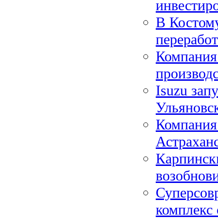
инвестир
В Костом
переработ
Компания
производ
Isuzu зап
Ульяновс
Компания 
Астраханс
Карпинск
возобнови
Суперсов
комплекс 