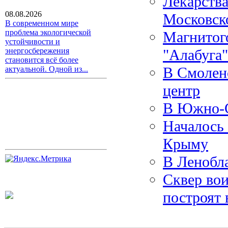
Лекарства
08.08.2026
Московск
В современном мире
проблема экологической
Магнитого
устойчивости и
"Алабуга"
энергосбережения
становится всё более
В Смоленс
актуальной. Одной из...
центр
В Южно-С
Началось 
Крыму
В Ленобла
Сквер вои
построят