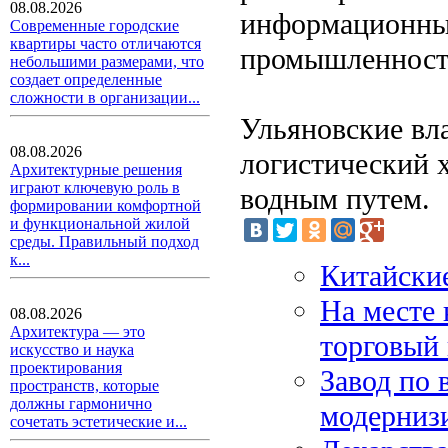
08.08.2026
информационных
Современные городские
квартиры часто отличаются
промышленности
небольшими размерами, что
создает определенные
сложности в организации...
Ульяновские вла
08.08.2026
логистический х
Архитектурные решения
играют ключевую роль в
водным путем.
формировании комфортной
и функциональной жилой
среды. Правильный подход
к...
Китайски
На месте 
08.08.2026
Архитектура — это
торговый
искусство и наука
проектирования
Завод по
пространств, которые
должны гармонично
модерниз
сочетать эстетические и...