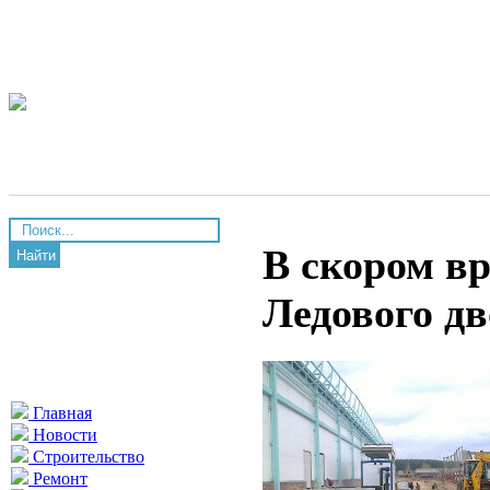
В скором в
Найти
Ледового д
Главная
Новости
Строительство
Ремонт