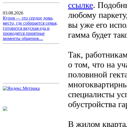
ссылке
. Подобн
любому паркету,
03.08.2026
Кухня — это сердце дома,
вы уже его испо
место, где собирается семья,
готовится вкусная еда и
гамма будет так
проводятся приятные
моменты общения....
Так, работника
о том, что на у
половиной гекта
многоквартирны
специалисты ус
обустройства га
В жилом кварта