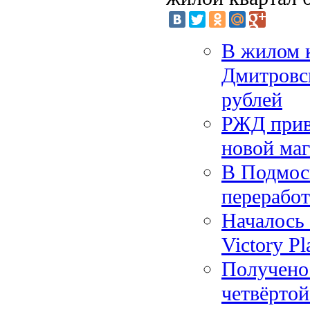
В жилом 
Дмитровс
рублей
РЖД привл
новой ма
В Подмос
перерабо
Началось 
Victory Pl
Получено 
четвёрто