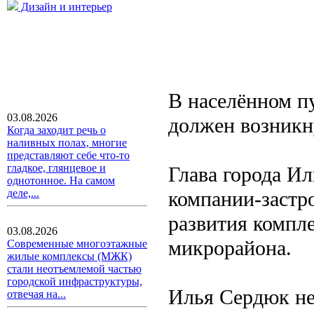
Дизайн и интерьер
В населённом п
03.08.2026
должен возникн
Когда заходит речь о
наливных полах, многие
представляют себе что-то
гладкое, глянцевое и
Глава города И
однотонное. На самом
компании-застр
деле,...
развития компл
03.08.2026
микрорайона.
Современные многоэтажные
жилые комплексы (МЖК)
стали неотъемлемой частью
городской инфраструктуры,
Илья Сердюк не 
отвечая на...