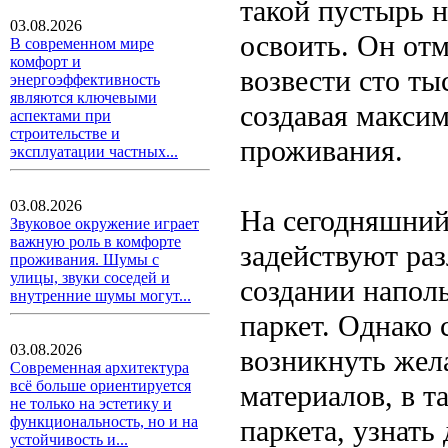
такой пустырь 
03.08.2026
освоить. Он отм
В современном мире
комфорт и
возвести сто т
энергоэффективность
являются ключевыми
создавая макси
аспектами при
строительстве и
проживания.
эксплуатации частных...
03.08.2026
На сегодняшний 
Звуковое окружение играет
важную роль в комфорте
задействуют раз
проживания. Шумы с
улицы, звуки соседей и
создании напол
внутренние шумы могут...
паркет. Однако 
03.08.2026
возникнуть жел
Современная архитектура
всё больше ориентируется
материалов, в т
не только на эстетику и
функциональность, но и на
паркета, узнать
устойчивость и...