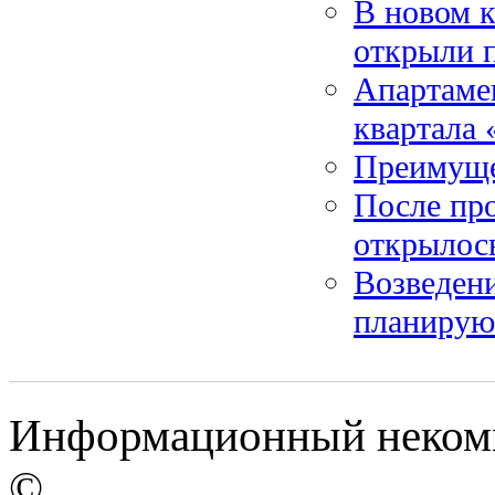
В новом к
открыли 
Апартаме
квартала 
Преимуще
После про
открылос
Возведен
планирую
Информационный некомме
©