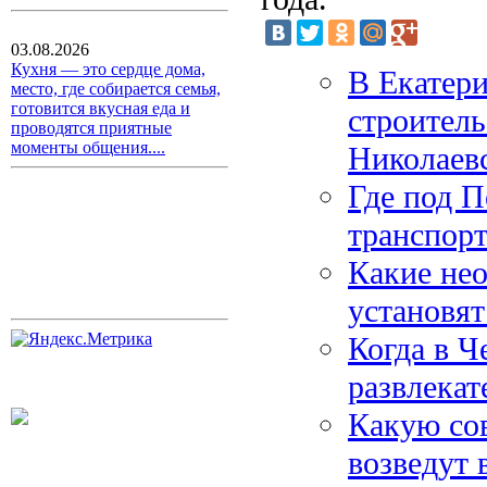
03.08.2026
Кухня — это сердце дома,
В Екатери
место, где собирается семья,
готовится вкусная еда и
строител
проводятся приятные
моменты общения....
Николаев
Где под П
транспор
Какие не
установят
Когда в Ч
развлекат
Какую со
возведут 