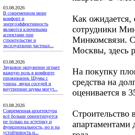
03.08.2026
В современном мире
Как ожидается, 
комфорт и
энергоэффективность
сотрудники Ми
являются ключевыми
аспектами при
Минкомсвязи. С
строительстве и
эксплуатации частных...
Москвы, здесь р
03.08.2026
Звуковое окружение играет
На покупку пло
важную роль в комфорте
проживания. Шумы с
средства на дол
улицы, звуки соседей и
внутренние шумы могут...
оценивается в 3
03.08.2026
Современная архитектура
Строительство 
всё больше ориентируется
апартаментами д
не только на эстетику и
функциональность, но и на
года.
устойчивость и...