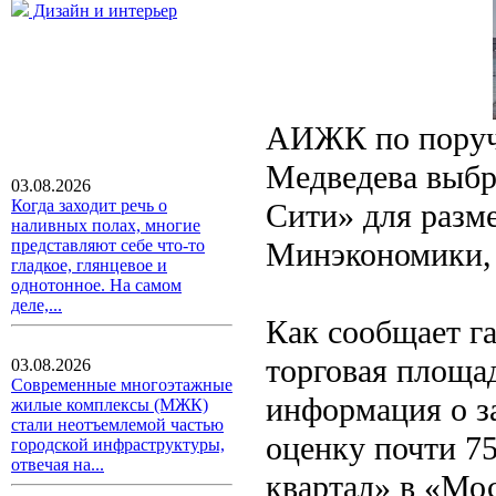
Дизайн и интерьер
АИЖК по поруч
Медведева выбр
03.08.2026
Когда заходит речь о
Сити» для разме
наливных полах, многие
Минэкономики,
представляют себе что-то
гладкое, глянцевое и
однотонное. На самом
деле,...
Как сообщает га
торговая площа
03.08.2026
Современные многоэтажные
информация о з
жилые комплексы (МЖК)
стали неотъемлемой частью
оценку почти 75
городской инфраструктуры,
отвечая на...
квартал» в «Мо