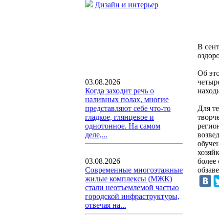
Дизайн и интерьер
В сен
оздор
Об эт
четыре
03.08.2026
находи
Когда заходит речь о
наливных полах, многие
Для т
представляют себе что-то
творч
гладкое, глянцевое и
регио
однотонное. На самом
возве
деле,...
обуче
хозяй
более 
03.08.2026
обзав
Современные многоэтажные
жилые комплексы (МЖК)
стали неотъемлемой частью
городской инфраструктуры,
отвечая на...