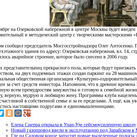
тябре на Озерковской набережной в центре Москвы будет введен
овительный и методический центр с творческими мастерскими «
ом сообщил председатель Мосгосстройнадзора Олег Антосенко. П
хэтажного здания по адресу: Озерковская набережная, вл. 14, стр. 
лось аварийное строение, которое было снесено в 2006 году.
ех представительниц прекрасного пола, которые будут приезжать 
еством, на двух подземных этажах создан паркинг на 28 машино
нальная общественная организация «Культурно-оздоровительный
ден за счет средств инвестора. Напомним, что в древние времен
нную всем премудростям замужества и готовую к семейной жизн
ку, верную, мудрую и любящую жену. Программы клуба нацелены
счастливой в собственной семье и за ее пределами. А ещё, как 
естись настоящими подругами и единомышленницами.
Елена Сиерра открыла в Улан-Уде сейсмоусиленную школу
Новый газопровод ввели в эксплуатацию под Зарайском в 
Где на Садовом конце запустят новые выделенные полосы 