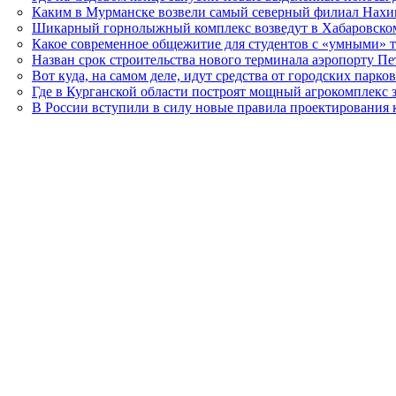
Каким в Мурманске возвели самый северный филиал Нахи
Шикарный горнолыжный комплекс возведут в Хабаровском 
Какое современное общежитие для студентов с «умными» 
Назван срок строительства нового терминала аэропорту Пе
Вот куда, на самом деле, идут средства от городских парк
Где в Курганской области построят мощный агрокомплекс з
В России вступили в силу новые правила проектирования 