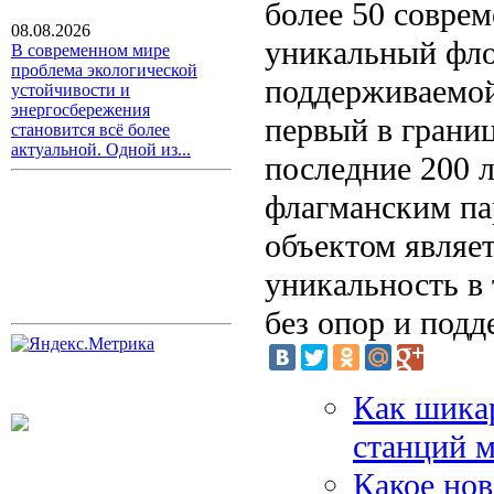
более 50 совре
08.08.2026
уникальный фло
В современном мире
проблема экологической
поддерживаемой
устойчивости и
энергосбережения
первый в границ
становится всё более
актуальной. Одной из...
последние 200 л
флагманским па
объектом являе
уникальность в 
без опор и под
Как шика
станций 
Какое нов