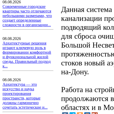
08.08.2026
Современные городские
Данная система
квартиры часто отличаются
небольшими размерами, что
канализации про
создает определенные
сложности в организации...
подводящий кол
для сброса очи
08.08.2026
Большой Несвет
Архитектурные решения
играют ключевую роль в
протяженностью
формировании комфортной
и функциональной жилой
стоков новый аэ
среды. Правильный подход
к...
на-Дону.
08.08.2026
Архитектура — это
Работа на стро
искусство и наука
проектирования
продолжаются в
пространств, которые
должны гармонично
областях и в М
сочетать эстетические и...