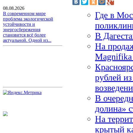
08.08.2026
Где в Мос
В современном мире
проблема экологической
поликлин
устойчивости и
энергосбережения
В Дагеста
становится всё более
актуальной. Одной из...
На прода
Magnifika
Красноярс
рублей из
возведен
В очередн
долина» с
На терри
крытый к