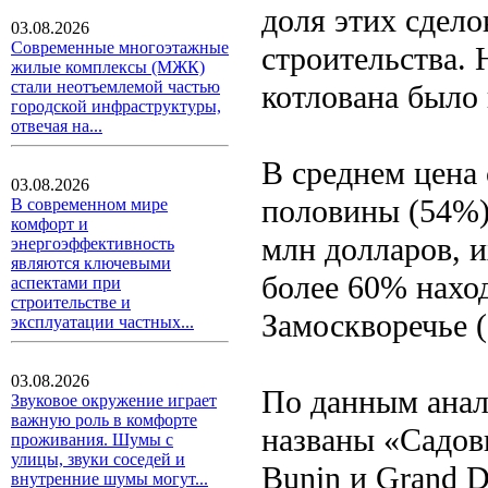
доля этих сдел
03.08.2026
Современные многоэтажные
строительства. 
жилые комплексы (МЖК)
стали неотъемлемой частью
котлована было 
городской инфраструктуры,
отвечая на...
В среднем цена 
03.08.2026
половины (54%) 
В современном мире
комфорт и
млн долларов, и
энергоэффективность
являются ключевыми
более 60% нахо
аспектами при
строительстве и
Замоскворечье 
эксплуатации частных...
03.08.2026
По данным анал
Звуковое окружение играет
важную роль в комфорте
названы «Садов
проживания. Шумы с
улицы, звуки соседей и
Bunin и Grand 
внутренние шумы могут...