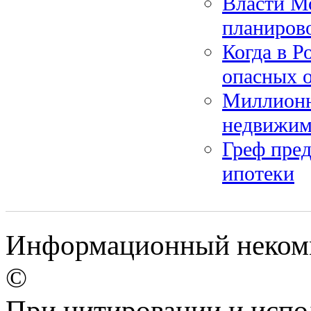
Власти М
планиров
Когда в Р
опасных 
Миллионн
недвижим
Греф пре
ипотеки
Информационный некомме
©
При цитировании и испо