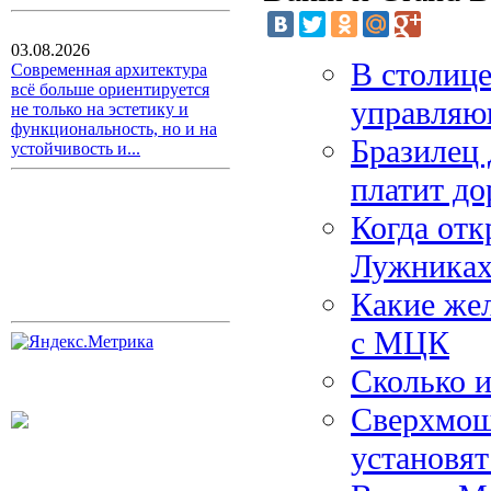
03.08.2026
В столице
Современная архитектура
всё больше ориентируется
управляю
не только на эстетику и
функциональность, но и на
Бразилец 
устойчивость и...
платит до
Когда отк
Лужника
Какие же
с МЦК
Сколько и
Сверхмощ
установят